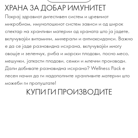
ХРАНА ЗА ДОБАР ИМУНИТЕТ
Покрај здравиот дигестивен систем и цревниот
микробиом, имунолошкиот систем зависи и од широк
спектар на хранливи материи од храната што ја јадете,
вклучувајќи витамини, минерали и антиоксиданси. Важно
е да се јаде разновидна исхрана, вклучувајќи многу
овошје и зеленчук, риба и морски плодови, посно месо,
мешунки, јаткасти плодови, семки и млечни производи.
Дали добивате разновидна исхрана? Wellness Pack е
лесен начин да ги надополните хранливите материи што
можеби ги пропуштате!
КУПИ ГИ ПРОИЗВОДИТЕ