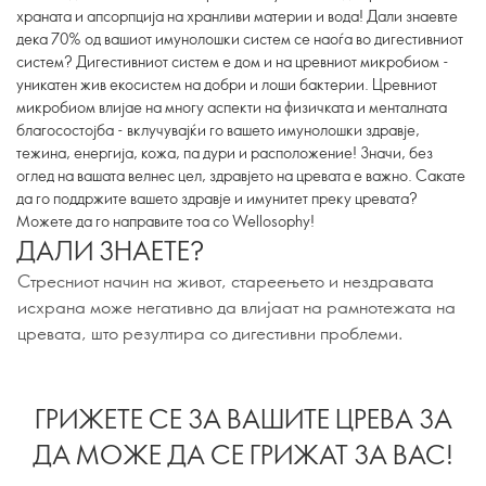
храната и апсорпција на хранливи материи и вода! Дали знаевте
дека 70% од вашиот имунолошки систем се наоѓа во дигестивниот
систем? Дигестивниот систем е дом и на цревниот микробиом -
уникатен жив екосистем на добри и лоши бактерии. Цревниот
микробиом влијае на многу аспекти на физичката и менталната
благосостојба - вклучувајќи го вашето имунолошки здравје,
тежина, енергија, кожа, па дури и расположение! Значи, без
оглед на вашата велнес цел, здравјето на цревата е важно. Сакате
да го поддржите вашето здравје и имунитет преку цревата?
Можете да го направите тоа со Wellosophy!
ДАЛИ ЗНАЕТЕ?
Стресниот начин на живот, стареењето и нездравата
исхрана може негативно да влијаат на рамнотежата на
цревата, што резултира со дигестивни проблеми.
ГРИЖЕТЕ СЕ ЗА ВАШИТЕ ЦРЕВА ЗА
ДА МОЖЕ ДА СЕ ГРИЖАТ ЗА ВАС!