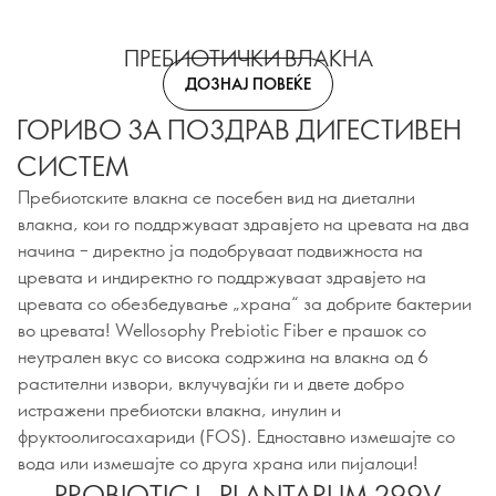
ПРЕБИОТИЧКИ ВЛАКНА
ДОЗНАЈ ПОВЕЌЕ
ГОРИВО ЗА ПОЗДРАВ ДИГЕСТИВЕН
СИСТЕМ
Пребиотските влакна се посебен вид на диетални
влакна, кои го поддржуваат здравјето на цревата на два
начина – директно ја подобруваат подвижноста на
цревата и индиректно го поддржуваат здравјето на
цревата со обезбедување „храна“ за добрите бактерии
во цревата! Wellosophy Prebiotic Fiber е прашок со
неутрален вкус со висока содржина на влакна од 6
растителни извори, вклучувајќи ги и двете добро
истражени пребиотски влакна, инулин и
фруктоолигосахариди (FOS). Едноставно измешајте со
вода или измешајте со друга храна или пијалоци!
PROBIOTIC L. PLANTARUM 299V