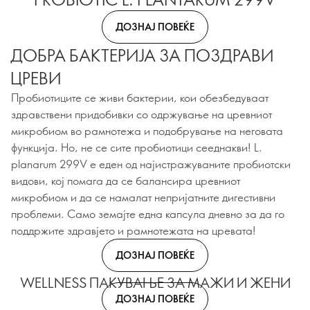
ДОЗНАЈ ПОВЕЌЕ
ДОБРА БАКТЕРИЈА ЗА ПОЗДРАВИ
ЦРЕВИ
Пробиотиците се живи бактерии, кои обезбедуваат
здравствени придобивки со одржување на цревниот
микробиом во рамнотежа и подобрување на неговата
функција. Но, не се сите пробиотици сееднакви! L.
planarum 299V е еден од најистражуваните пробиотски
видови, кој помага да се балансира цревниот
микробиом и да се намалат непријатните дигестивни
проблеми. Само земајте една капсула дневно за да го
поддржите здравјето и рамнотежата на цревата!
ДОЗНАЈ ПОВЕЌЕ
WELLNESS ПАКУВАЊЕ ЗА МАЖИ И ЖЕНИ
ДОЗНАЈ ПОВЕЌЕ