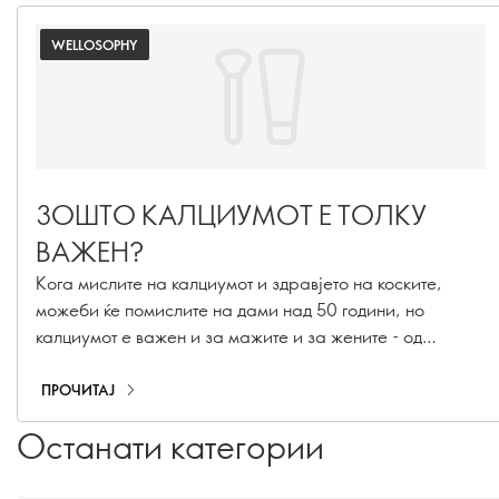
WELLOSOPHY
ЗОШТО КАЛЦИУМОТ Е ТОЛКУ
ВАЖЕН?
Кога мислите на калциумот и здравјето на коските,
можеби ќе помислите на дами над 50 години, но
калциумот е важен и за мажите и за жените - од
детството и адолесценцијата и сè до зрелоста. Дознајте
зошто калциумот е важен на секоја возраст и како
ПРОЧИТАЈ
можете да бидете сигурни дека вие - и оние што ги
Останати категории
сакате - внесуваат доволно.