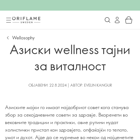
Wellosophy
Aзиски wellness тајни
за виталност
ОБЈАВЕНИ: 22.8.2024 | АВТОР: EVELIN KANGUR
Азиските мајки го имаат најдобриот совет кога станува
збор за секојдневните совети за здравје. Вкоренети во
вековните традиции и практики, овие рутини нудат
холистички пристап кон здравјето, опфаќајќи го телото,
умот и духот. Ајде да се нурнеме во некои од најценетите