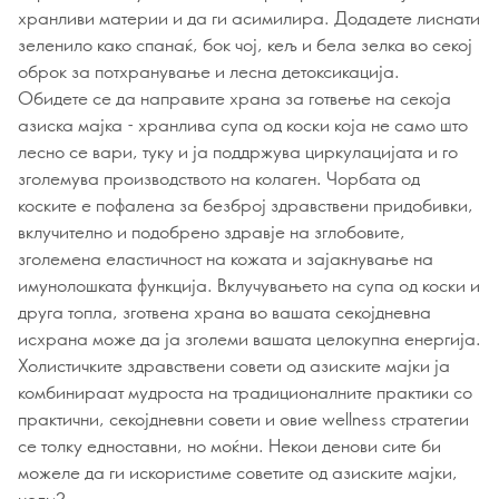
хранливи материи и да ги асимилира. Додадете лиснати
зеленило како спанаќ, бок чој, кељ и бела зелка во секој
оброк за потхранување и лесна детоксикација.
Обидете се да направите храна за готвење на секоја
азиска мајка - хранлива супа од коски која не само што
лесно се вари, туку и ја поддржува циркулацијата и го
зголемува производството на колаген. Чорбата од
коските е пофалена за безброј здравствени придобивки,
вклучително и подобрено здравје на зглобовите,
зголемена еластичност на кожата и зајакнување на
имунолошката функција. Вклучувањето на супа од коски и
друга топла, зготвена храна во вашата секојдневна
исхрана може да ја зголеми вашата целокупна енергија.
Холистичките здравствени совети од азиските мајки ја
комбинираат мудроста на традиционалните практики со
практични, секојдневни совети и овие wellness стратегии
се толку едноставни, но моќни. Некои денови сите би
можеле да ги искористиме советите од азиските мајки,
нели?