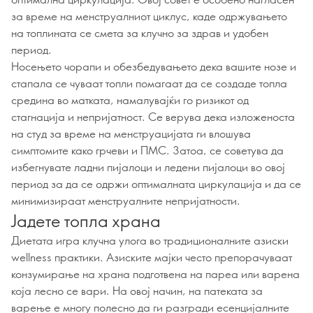
за време на менструалниот циклус, каде одржувањето
на топлината се смета за клучно за здрав и удобен
период.
Носењето чорапи и обезбедувањето дека вашите нозе и
стапала се чуваат топли помагаат да се создаде топла
средина во матката, намалувајќи го ризикот од
стагнација и непријатност. Се верува дека изложеноста
на студ за време на менструацијата ги влошува
симптомите како грчеви и ПМС. Затоа, се советува да
избегнувате ладни пијалоци и ледени пијалоци во овој
период за да се одржи оптималната циркулација и да се
минимизираат менструалните непријатности.
Јадете топла храна
Диетата игра клучна улога во традиционалните азиски
wellness практики. Азиските мајки често препорачуваат
конзумирање на храна подготвена на пареа или варена
која лесно се вари. На овој начин, на патеката за
варење е многу полесно да ги разгради есенцијалните