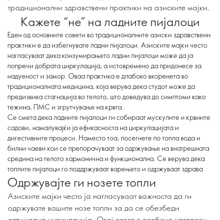
традиционални здравствени практики на азиските мајки.
Кажете “не” на ладните пијалоци
Еден од основните совети во традиционалните азиски здравствени
практики е да избегнувате ладни пијалоци. Азиските мајки често
нагласуваат дека конзумирањето ладни пијалоци може да ја
попречи добрата циркулација, а истовремено да придонесе за
надуеност и замор. Оваа практика е длабоко вкоренета во
традиционалната медицина, која верува дека студот може да
предизвика стагнација во телото, што доведува до симптоми како
тежина, ПМС и згрутчување на крвта.
Се смета дека ладните пијалоци ги собираат мускулите и крвните
садови, намалувајќи ја ефикасноста на циркулацијата и
дигестивните процеси. Наместо тоа, посегнете по топла вода и
билни чаеви кои се препорачуваат за одржување на внатрешната
средина на телото хармонична и функционална. Се верува дека
топлите пијалоци го поддржуваат варењето и одржуваат здрава
Одржувајте ги нозете топли
Азиските мајки често ја нагласуваат важноста да ги
одржувате вашите нозе топли за да се обезбеди
оптимална циркулација. Овој совет е особено нагласен