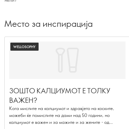
Место за инспирација
WELLOSOPHY
ЗОШТО КАЛЦИУМОТ Е ТОЛКУ
ВАЖЕН?
Кога мислите на калциумот и здравјето на коските,
можеби ќе помислите на дами над 50 години, но
калциумот е важен и за мажите и за жените - од
детството и адолесценцијата и сè до зрелоста. Дознајте