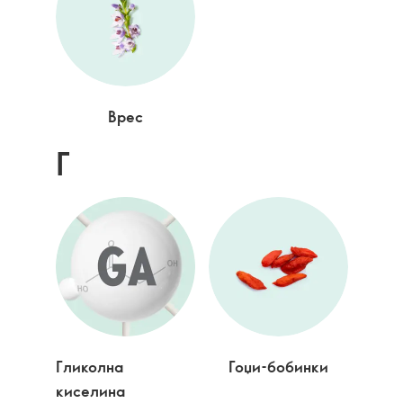
Врес
Г
Гликолна
Гоџи-бобинки
киселина