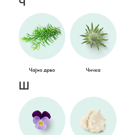
Ч
Чајно дрво
Чичка
Ш