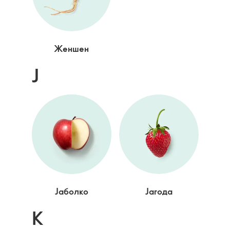
Женшен
Ј
Јаболко
Јагода
К