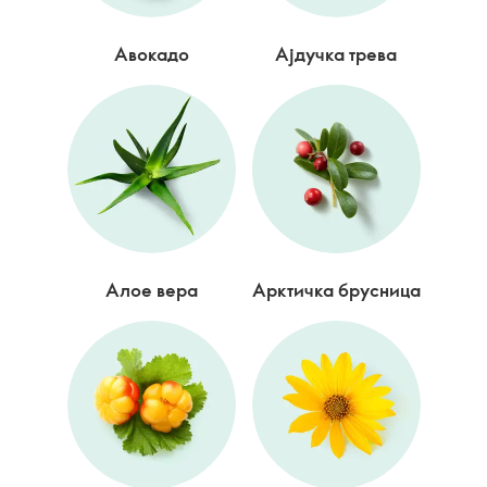
Авокадо
Ајдучка трева
Алое вера
Арктичка брусница