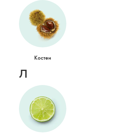
Костен
Л