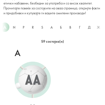
етички набавени, безбедни за употреба и со висок квалитет.
Прочитајте повеќе за состојките на оваа страница, откријте факти
и придобивки и купувајте ги вашите омилени производи!
A
N
P
R
S
А
Б
В
Г
Д
Ж
59 состојкa(и)
A