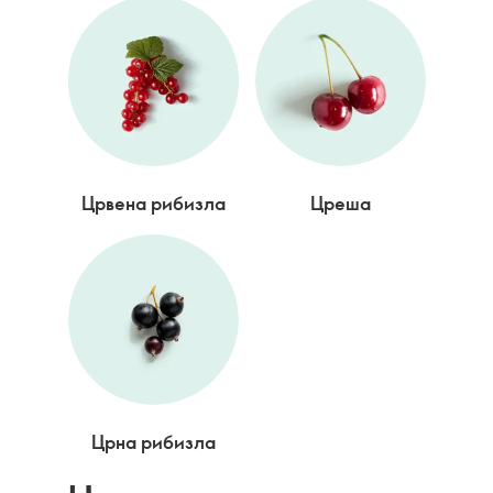
Црвена рибизла
Цреша
Црна рибизла