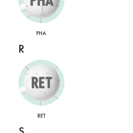
PHA
R
RET
S