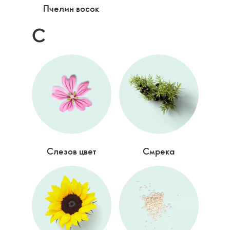
Пчелин восок
С
Слезов цвет
Смрека