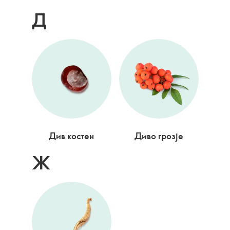
Д
Див костен
Диво грозје
Ж