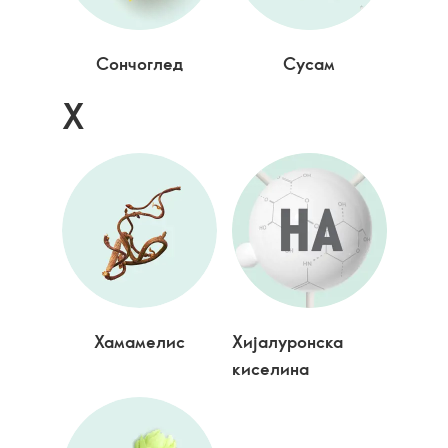
Сончоглед
Сусам
Х
Хамамелис
Хијалуронска
киселина