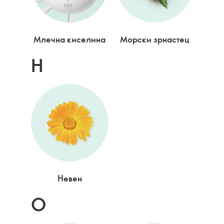
Млечна киселина
Морски зрнастец
Н
Невен
О