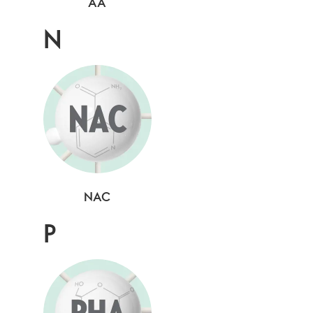
AA
N
NAC
P