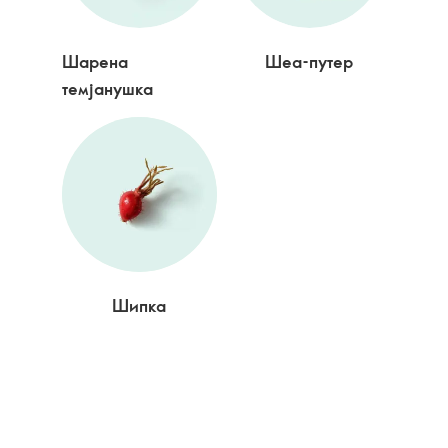
Шарена
Шеа-путер
темјанушка
Шипка