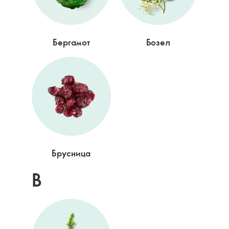
Бергамот
Бозел
Брусница
В