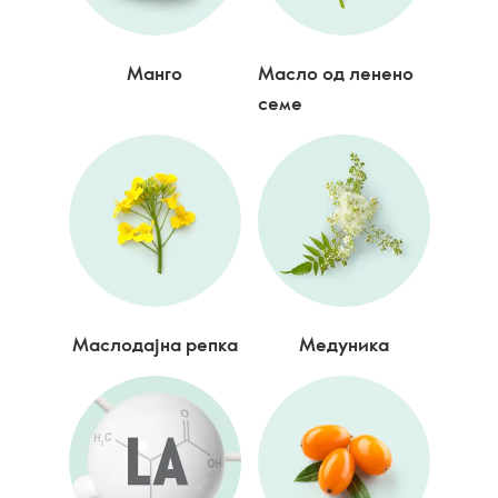
Манго
Масло од ленено
семе
Маслодајна репка
Медуника