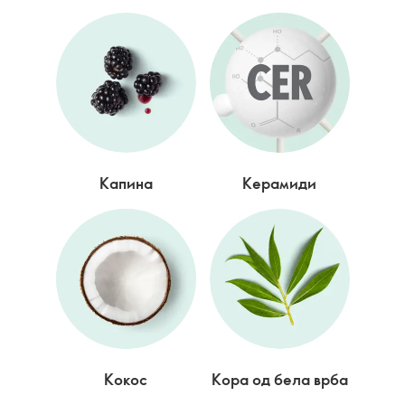
Капина
Керамиди
Кокос
Кора од бела врба