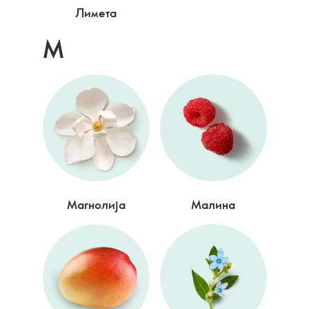
Лимета
М
Магнолија
Малина