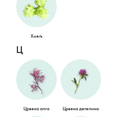
Хмељ
Ц
Црвена алга
Црвена детелина