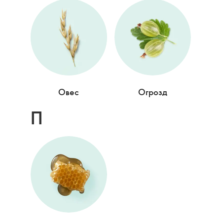
Овес
Огрозд
П