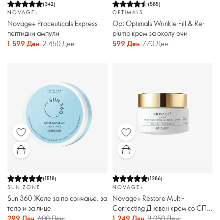
(
342
)
(
585
)
NOVAGE+
OPTIMALS
Novage+ Proceuticals Express
Opt Optimals Wrinkle Fill & Re-
пептидни ампули
plump крем за околу очи
1.599 Ден.
2.450 Ден.
599 Ден.
770 Ден.
(
1518
)
(
1286
)
SUN ZONE
NOVAGE+
Sun 360 Желе за по сончање, за
Novage+ Restore Multi-
тело и за лице
Correcting Дневен крем со СПФ
30
299 Ден.
600 Ден.
1.249 Ден.
2.050 Ден.