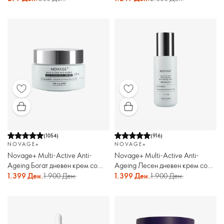
(
1054
)
(
916
)
NOVAGE+
NOVAGE+
Novage+ Multi-Active Anti-
Novage+ Multi-Active Anti-
Ageing Богат дневен крем со
Ageing Лесен дневен крем со
заштитен фактор 30
заштитен фактор 30
1.399 Ден.
1.900 Ден.
1.399 Ден.
1.900 Ден.