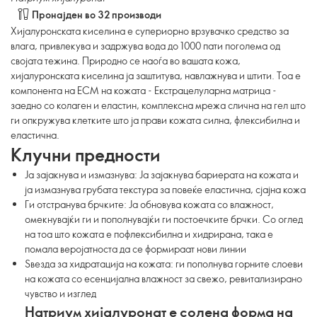
Пронајден во 32 производи
Хијалуронската киселина е супериорно врзувачко средство за
влага, привлекува и задржува вода до 1000 пати поголема од
својата тежина. Природно се наоѓа во вашата кожа,
хијалуронската киселина ја заштитува, навлажнува и штити. Тоа е
компонента на ECM на кожата - Екстрацелуларна матрица -
заедно со колаген и еластин, комплексна мрежа слична на гел што
ги опкружува клетките што ја прави кожата силна, флексибилна и
еластична.
Клучни предности
Ја зајакнува и измазнува: Ја зајакнува бариерата на кожата и
ја измазнува грубата текстура за повеќе еластична, сјајна кожа
Ги отстранува брчките: Ја обновува кожата со влажност,
омекнувајќи ги и пополнувајќи ги постоечките брчки. Со оглед
на тоа што кожата е пофлексибилна и хидрирана, така е
помала веројатноста да се формираат нови линии
Ѕвезда за хидратација на кожата: ги пополнува горните слоеви
на кожата со есенцијална влажност за свежо, ревитализирано
чувство и изглед
Натриум хијалуронат е солена форма на