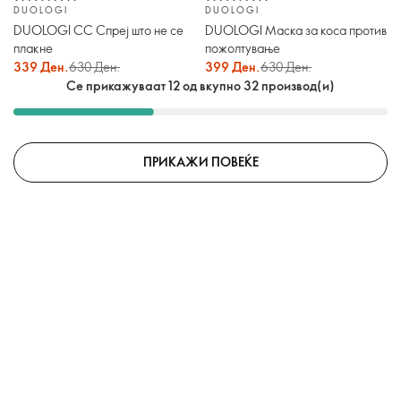
DUOLOGI
DUOLOGI
DUOLOGI CC Спреј што не се
DUOLOGI Маска за коса против
плакне
пожолтување
339 Ден.
630 Ден.
399 Ден.
630 Ден.
Се прикажуваат 12 од вкупно 32 производ(и)
ПРИКАЖИ ПОВЕЌЕ