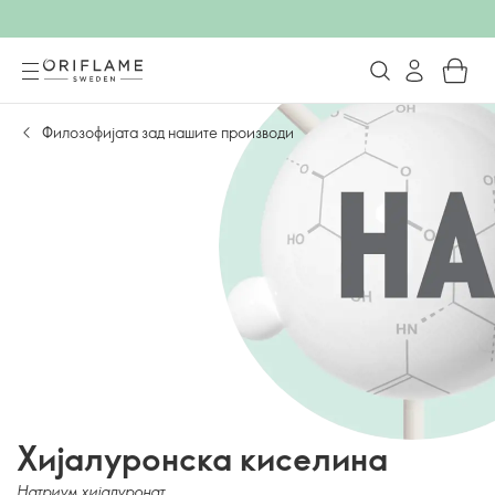
Филозофијата зад нашите производи
Хијалуронска киселина
Натриум хијалуронат