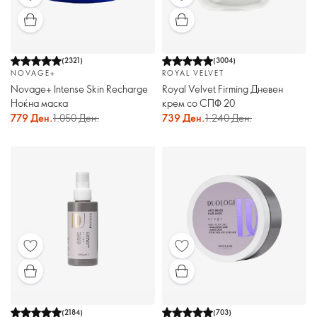
(
2321
)
(
3004
)
NOVAGE+
ROYAL VELVET
Novage+ Intense Skin Recharge
Royal Velvet Firming Дневен
Ноќна маска
крем со СПФ 20
779 Ден.
1.050 Ден.
739 Ден.
1.240 Ден.
(
2184
)
(
703
)