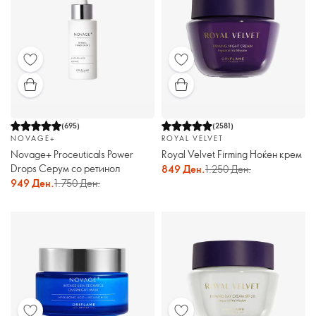
(
695
)
(
2581
)
NOVAGE+
ROYAL VELVET
Novage+ Proceuticals Power
Royal Velvet Firming Ноќен крем
Drops Серум со ретинол
849 Ден.
1.250 Ден.
949 Ден.
1.750 Ден.