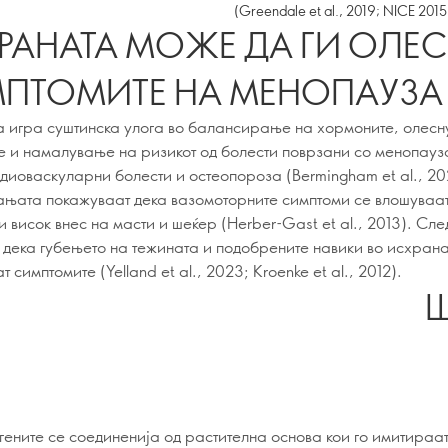
(Greendale et al., 2019; NICE 2015
РАНАТА МОЖЕ ДА ГИ ОЛЕ
ПТОМИТЕ НА МЕНОПАУЗА
 игра суштинска улога во балансирање на хормоните, олес
е и намалување на ризикот од болести поврзани со менопауза
рдиоваскуларни болести и остеопороза (Bermingham et al., 20
њата покажуваат дека вазомоторните симптоми се влошуваат
 висок внес на масти и шеќер (Herber-Gast et al., 2013). Сле
 дека губењето на тежината и подобрените навики во исхрана
 симптомите (Yelland et al., 2023; Kroenke et al., 2012).
Ш
гените се соединенија од растителна основа кои го имитираа