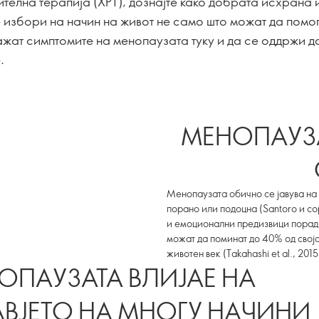
телна терапија (ХРТ), дознајте како добрата исхрана 
е избори на начин на живот не само што можат да помо
ажат симптомите на менопаузата туку и да се оддржи 
.
МЕНОПАУЗА
Менопаузата обично се јавува на 
порано или подоцна (Santoro и со
и емоционални предизвици порад
можат да поминат до 40% од свој
животен век (Takahashi et al., 2015
ОПАУЗАТА ВЛИЈАЕ НА
АВЈЕТО НА МНОГУ НАЧИНИ