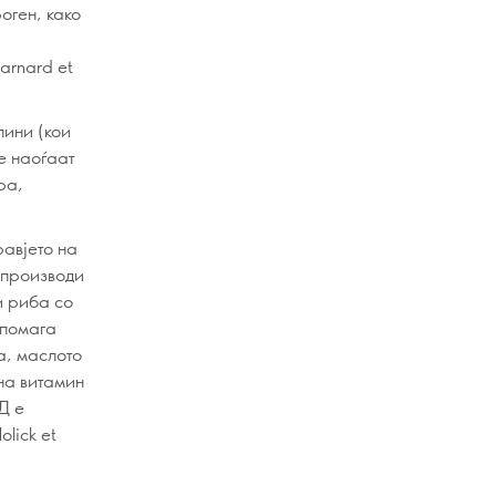
оген, како
arnard et
лини (кои
е наоѓаат
ра,
равјето на
и производи
и риба со
 помага
а, маслото
 на витамин
Д е
lick et