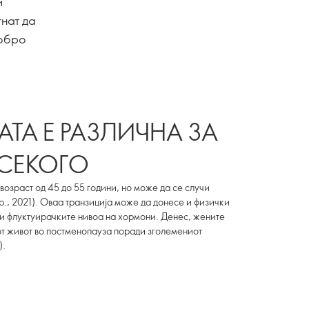
и
гнат да
добро
ТА Е РАЗЛИЧНА ЗА
СЕКОГО
возраст од 45 до 55 години, но може да се случи
р., 2021). Оваа транзиција може да донесе и физички
и флуктуирачките нивоа на хормони. Денес, жените
от живот во постменопауза поради зголемениот
).