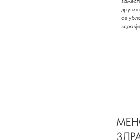
замести
другит
се убл
здравје
МЕН
ЗДР