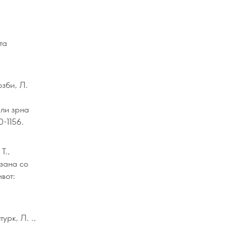
та
озби, Л.
ели зрна
0-1156.
Т.,
рзана со
вот:
урк, Л. .,