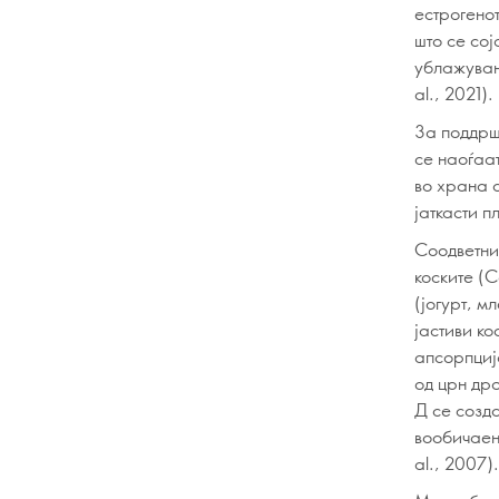
естрогенот
што се со
ублажувањ
al., 2021).
За поддрш
се наоѓаат
во храна о
јаткасти 
Соодветни
коските (C
(јогурт, м
јастиви ко
апсорпциј
од црн дро
Д се созда
вообичаен 
al., 2007).