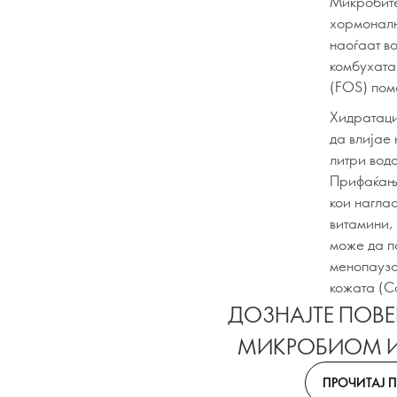
Микробите
хормоналн
наоѓаат в
комбухата
(FOS) пом
Хидратаци
да влијае 
литри вода
Прифаќање
кои нагла
витамини,
може да п
менопауза
кожата (Ca
ДОЗНАЈТЕ ПОВЕЌ
МИКРОБИОМ И
ПРОЧИТАЈ 