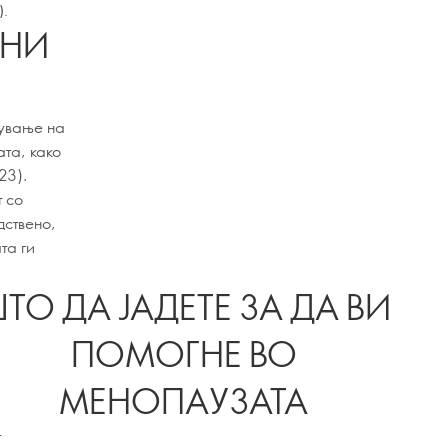
).
СНИ
нување на
та, како
23).
 со
дствено,
та ги
ТО ДА ЈАДЕТЕ ЗА ДА ВИ
ПОМОГНЕ ВО
МЕНОПАУЗАТА
т