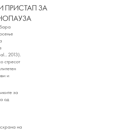
И ПРИСТАП ЗА
НОПАУЗА
 бара
носење
а
а
l., 2013).
со стресот
алитeтен
ави и
виките за
за од
исхрана на