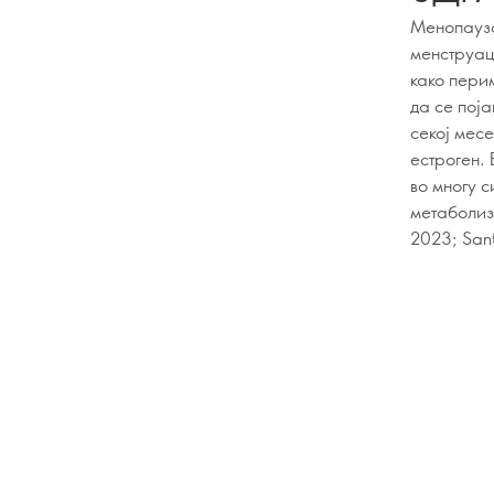
Менопауза
менструаци
како пери
да се поја
секој месе
естроген. 
во многу с
метаболизм
2023; Sant