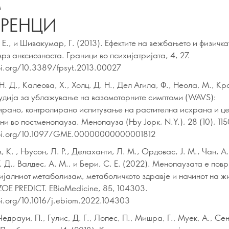
м
ЕРЕНЦИ
Е., и Шивакумар, Г. (2013). Ефектите на вежбањето и физичка
врз анксиозноста. Граници во психијатријата, 4, 27.
oi.org/10.3389/fpsyt.2013.00027
. Д., Калеова, Х., Холц, Д. Н., Дел Агила, Ф., Неола, М., Кр
удија за ублажување на вазомоторните симптоми (WAVS):
рано, контролирано испитување на растителна исхрана и ц
ни во постменопауза. Менопауза (Њу Јорк, N.Y.), 28 (10), 115
oi.org/10.1097/GME.00000000000001812
 К. , Њусон, Л. Р., Делаханти, Л. М., Ордовас, Ј. М., Чан, А. 
. Д., Валдес, А. М., и Бери, С. Е. (2022). Менопаузата е пов
ијалниот метаболизам, метаболичкото здравје и начинот на жи
 ZOE PREDICT. EBioMedicine, 85, 104303.
oi.org/10.1016/j.ebiom.2022.104303
Чедрауи, П., Гулис, Д. Г., Лопес, П., Мишра, Г., Муек, А., Сент