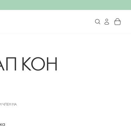
АП КОН
И ЧЛЕН НА
ска