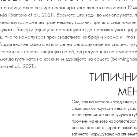
та официјално се дијагностицира кога жената поминала 12 м
ја (Santoro et al., 2021). Времето што води до менопаузата, 
менопауза, може да трае неколку години, при што симптомите
вуваат. Бидејќи јајниците престануваат да произведуваат јајц
ц, тие го намалуваат производството на бројни хормони, глав
Естрогенот не само што влијае на репродуктивниот систем, тук
истеми низ телото, влијаејќи на сè, од регулација на темпера
от до густината на коските и здравјето на срцето (Bermingham 
oro et al., 2021).
ТИПИЧН
МЕ
Овој пад на естроген предизвику
симптоми се најчести и вклучуваа
менопауза може да вклучуваат гу
промени на нивото на холестерол,
расположението, стрес и анксиоз
вагината, нарушувања на спиењет