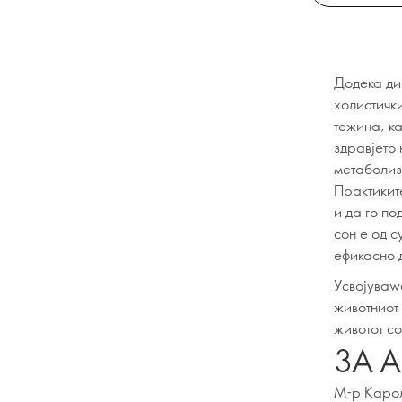
Додeка ди
холистичк
тежина, ка
здравјето 
метаболиз
Практикит
и да го по
сон е од 
ефикасно д
Усвојуваw
животниот
животот с
ЗА 
М-р Карол