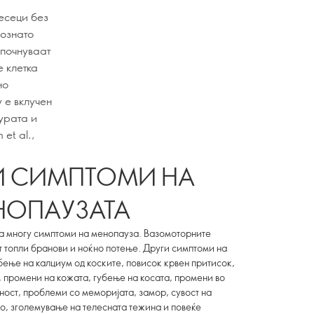
есеци без
познато
 почнуваат
е клетка
но
у е вклучен
турата и
et al.,
И СИМПТОМИ НА
НОПАУЗАТА
ва многу симптоми на менопауза. Вазомоторните
т топли бранови и ноќно потење. Други симптоми на
бење на калциум од коските, повисок крвен притисок,
 промени на кожата, губење на косата, промени во
ност, проблеми со меморијата, замор, сувост на
о, зголемување на телесната тежина и повеќе