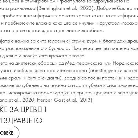
 во цревниот микробиом играат улога во одржувањето на
ата рамнотежа (Bermingham et al., 2023). Добрите бактерии
о пробиотиците и ферментираната храна како што се кефирот 
 и пребиотските влакна како што се инулин и фруктоолигосах
агаат да се одржи здрав цревниот микробиом.
јата е важна за сите телесни системи; дури и блага дехидра
на расположението и будноста. Имајте за цел да пиете најмалк
 дневно и повеќе кога времето е топло.
то на диететски обрасци од Медитеранската или Нордискат
суваат изобилство на растителна храна (обезбедувајќи влакн
 минерали и антиоксиданти), заедно со посни протеини и здра
омогне во губењето на тежината и да ги ублажи симптомите н
та, истовремено промовирајќи го срцето. цревата и здравјет
no et al., 2020; Herber-Gast et al., 2013).
Е ЗА ЦРЕВЕН
 ЗДРАВЈЕТО
ПОВЕЌЕ