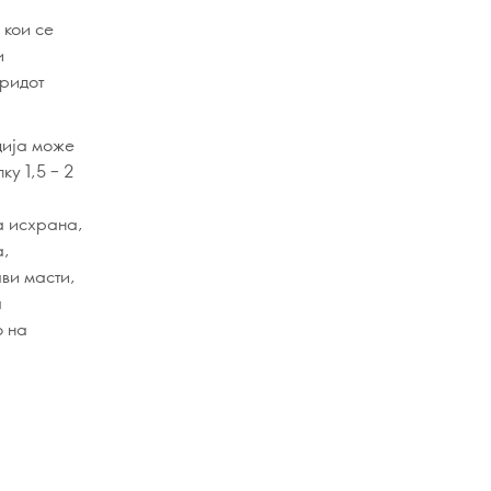
 кои се
и
аридот
ција може
у 1,5 – 2
а исхрана,
а,
ви масти,
а
о на