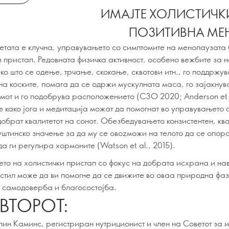
ИМАЈТЕ ХОЛИСТИЧК
ПОЗИТИВНА МЕ
етата е клучна, управувањето со симптомите на менопаузата
и пристап. Редовната физичка активност, особено вежбите за 
ко што се одење, трчање, скокање, сквотови итн., го поддржув
на коските, помага да се одржи мускулната маса, го зајакнув
мот и го подобрува расположението (СЗО 2020; Anderson et a
е како јога и медитација можат да помогнат во управувањето 
добрат квалитетот на сонот. Обезбедувањето конзистентен, кв
суштинско значење за да му се овоzможи на телото да се опор
а ги регулира хормоните (Watson et al., 2015).
ето на холистички пристап со фокус на добрата исхрана и на
 стил може да ви помогне да се движите во оваа природна фа
о самодоверба и благосостојба.
АВТОРОТ:
ин Каминс, регистриран нутриционист и член на Советот за 