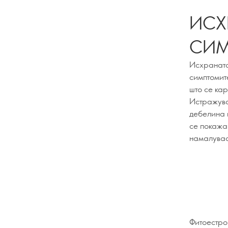
ИСХ
СИМ
Исхраната
симптомит
што се ка
Истражува
дебелина и
се покажа
намалуваат
Фитоестро