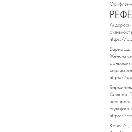
Орифлеи
РЕФ
Андерсон, 
активност 
https://d
Барнард, Н
Женска ст
рандомизи
соја за же
https://d
Бермингем,
Спектор, Т
постпранд
студијата
https://d
Кано, А., 