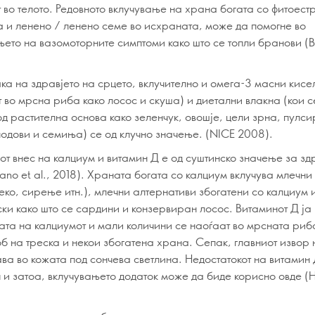
 во телото. Редовното вклучување на храна богата со фитоестр
ја и ленено / ленено семе во исхраната, може да помогне во
ето на вазомоторните симптоми како што се топли бранови (B
ка на здравјето на срцето, вклучително и омега-3 масни кисе
 во мрсна риба како лосос и скуша) и диетални влакна (кои с
д растителна основа како зеленчук, овошје, цели зрна, пулси
плодови и семиња) се од клучно значење. (NICE 2008).
от внес на калциум и витамин Д е од суштинско значење за зд
ano et al., 2018). Храната богата со калциум вклучува млечн
леко, сирење итн.), млечни алтернативи збогатени со калциум 
ски како што се сардини и конзервиран лосос. Витаминот Д ја
ата на калциумот и мали количини се наоѓаат во мрсната риб
б на треска и некои збогатена храна. Сепак, главниот извор
ва во кожата под сончева светлина. Недостатокот на витамин 
и затоа, вклучувањето додаток може да биде корисно овде (Ho