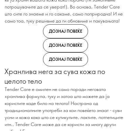
потрошувачите да се уверат!). Во основа, Tender Care
што сите го знаеме и го сакаме, само поприродна! И не
само тоа, туку решивме да ги обновиме и пакувањата!
ДОЗНАЈ ПОВЕЌЕ
ДОЗНАЈ ПОВЕЌЕ
ДОЗНАЈ ПОВЕЌЕ
Хранлива нега за сува кожа по
целото тело
Tender Care е омилен не само поради неговата
хранлива формула, туку и затоа што можете да ја
користите каде било на телото! Настрана од
традиционалните употреби за кои повеќето знаат - суви
усни и кожа како што се кутикулите, лактите, потпетиците
итн., Tender Care може да се користи за многу други