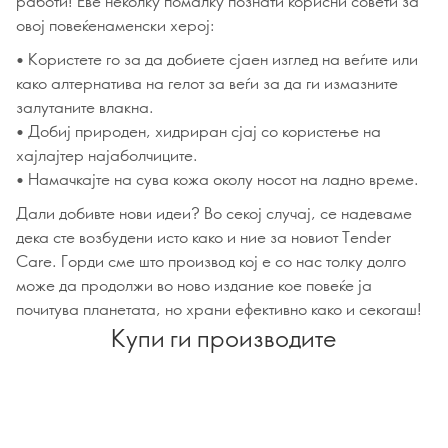
работи! Еве неколку помалку познати корисни совети за
овој повеќенаменски херој:
• Користете го за да добиете сјаен изглед на веѓите или
како алтернатива на гелот за веѓи за да ги измазните
залутаните влакна.
• Добиј природен, хидриран сјај со користење на
хајлајтер најаболчиците.
• Намачкајте на сува кожа околу носот на ладно време.
Дали добивте нови идеи? Во секој случај, се надеваме
дека сте возбудени исто како и ние за новиот Tender
Care. Горди сме што производ кој е со нас толку долго
може да продолжи во ново издание кое повеќе ја
почитува планетата, но храни ефективно како и секогаш!
Купи ги производите