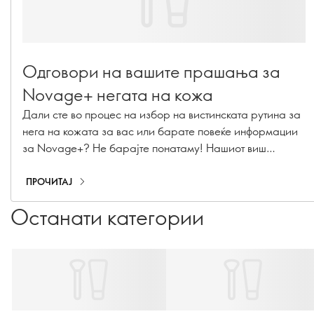
Одговори на вашите прашања за
Novage+ негата на кожа
Дали сте во процес на избор на вистинската рутина за
нега на кожата за вас или барате повеќе информации
за Novage+? Не барајте понатаму! Нашиот виш
менаџер за имплементација на рутина за убавина и
врвен експерт за нега на кожата, Каролин Шарпентие,
ПРОЧИТАЈ
одговори на вашите најитните прашања за Novage+!
Останати категории