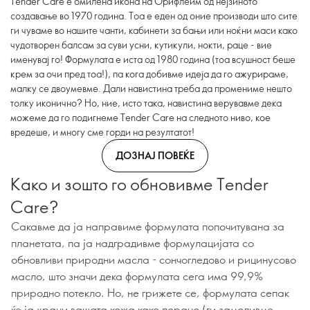
Tender Care е омилена икона на Орифлеим од нејзиното
создавање во 1970 година. Тоа е еден од оние производи што сите
ги чуваме во нашите чанти, кабинети за бањи или ноќни маси како
чудотворен балсам за суви усни, кутикули, нокти, раце - вие
именувај го! Формулата е иста од 1980 година (тоа всушност беше
крем за очи пред тоа!), па кога добивме идеја да го ажурираме,
малку се двоумевме. Дали навистина треба да промениме нешто
толку иконично? Но, ние, исто така, навистина верувавме дека
можеме да го подигнеме Tender Care на следното ниво, кое
вредеше, и многу сме горди на резултатот!
ДОЗНАЈ ПОВЕЌЕ
Како и зошто го обновивме Tender
Care?
Сакавме да ја направиме формулата попочитувана за
планетата, па ја надградивме формулацијата со
обновливи природни масла - сончогледово и рицинусово
масло, што значи дека формулата сега има 99,9%
природно потекло. Но, не грижете се, формулата сепак
ќе ја храни вашата кожа како порано (ги замоливме