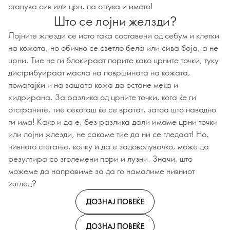
станува сив или црн, па оттука и името!
Што се лојни желзди?
Лојните жлезди се исто така составени од себум и клетки
на кожата, но обично се светло бела или сива боја, а не
црни. Тие не ги блокираат порите како црните точки, туку
дистрибуираат масла на површината на кожата,
помагајќи и на вашата кожа да остане мека и
хидрирана. За разлика од црните точки, кога ќе ги
отстраните, тие секогаш ќе се вратат, затоа што наводно
ги има! Како и да е, без разлика дали имаме црни точки
или лојни жлезди, не сакаме тие да ни се гледаат! Но,
нивното стегање, колку и да е задоволувачко, може да
резултира со зголемени пори и лузни. Значи, што
можеме да направиме за да го намалиме нивниот
изглед?
ДОЗНАЈ ПОВЕЌЕ
ДОЗНАЈ ПОВЕЌЕ