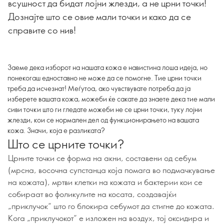
всушност да бидат лојни жлезди, а не црни точки!
Дознајте што се овие мали точки и како да се
справите со нив!
Заеме дека изборот на нашата кожа е навистина лоша идеја, но
понекогаш едноставно не може да се помогне. Тие црни точки
треба да исчезнат! Меѓутоа, ако чувствувате потреба да ја
изберете вашата кожа, можеби ќе сакате да знаете дека тие мали
сиви точки што ги гледате можеби не се црни точки, туку лојни
жлезди, кои се нормален дел од функционирањето на вашата
кожа. Значи, која е разликата?
Што се црните точки?
Црните точки се форма на акни, составени од себум
(мрсна, восочна супстанца која помага во подмачкување
на кожата), мртви клетки на кожата и бактерии кои се
собираат во фоликулите на косата, создавајќи
„приклучок“ што го блокира себумот да стигне до кожата.
Кога „приклучокот“ е изложен на воздух, тој оксидира и