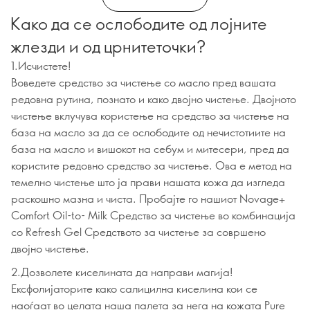
Како да се ослободите од лојните
жлезди и од црнитеточки?
1.Исчистете!
Воведете средство за чистење со масло пред вашата
редовна рутина, познато и како двојно чистење. Двојното
чистење вклучува користење на средство за чистење на
база на масло за да се ослободите од нечистотиите на
база на масло и вишокот на себум и митесери, пред да
користите редовно средство за чистење. Ова е метод на
темелно чистење што ја прави нашата кожа да изгледа
раскошно мазна и чиста. Пробајте го нашиот Novage+
Comfort Oil-to- Milk Средство за чистење во комбинација
со Refresh Gel Средството за чистење за совршено
двојно чистење.
2.Дозволете киселината да направи магија!
Ексфолијаторите како салицилна киселина кои се
наоѓаат во целата наша палета за нега на кожата Pure