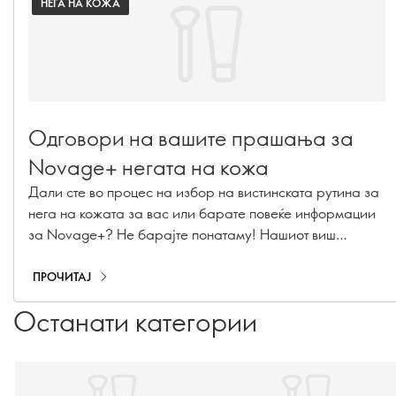
НЕГА НА КОЖА
Одговори на вашите прашања за
Novage+ негата на кожа
Дали сте во процес на избор на вистинската рутина за
нега на кожата за вас или барате повеќе информации
за Novage+? Не барајте понатаму! Нашиот виш
менаџер за имплементација на рутина за убавина и
врвен експерт за нега на кожата, Каролин Шарпентие,
ПРОЧИТАЈ
одговори на вашите најитните прашања за Novage+!
Останати категории