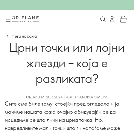
Нега на кожа
Црни точки или лојни
жлезди – која е
разликата?
ОБЈАВЕНИ: 20.3.2024 | АВТОР: ANDREA SIMONS
Сите сме биле таму, стоејќи пред огледало и ја
мачиме нашата кожа очајно обидувајќи се да
исцедиме се што личи на црна точка. Но,
навредливите мали точки што ги напаѓаме може