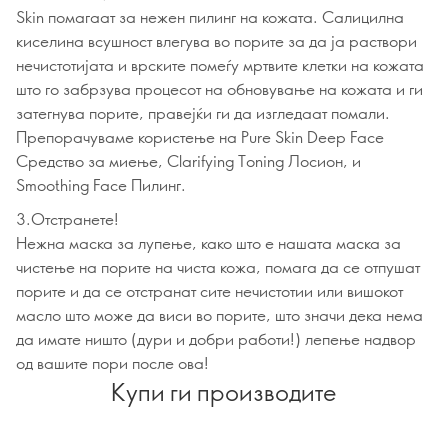
Skin помагаат за нежен пилинг на кожата. Салицилна
киселина всушност влегува во порите за да ja раствори
нечистотијата и врските помеѓу мртвите клетки на кожата
што го забрзува процесот на обновување на кожата и ги
затегнува порите, правејќи ги да изгледаат помали.
Препорачуваме користење на Pure Skin Deep Face
Средство за миење, Clarifying Toning Лосион, и
Smoothing Face Пилинг.
3.Отстранете!
Нежна маска за лупење, како што е нашата маска за
чистење на порите на чиста кожа, помага да се отпушат
порите и да се отстранат сите нечистотии или вишокот
масло што може да виси во порите, што значи дека нема
да имате ништо (дури и добри работи!) лепење надвор
од вашите пори после ова!
Купи ги производите