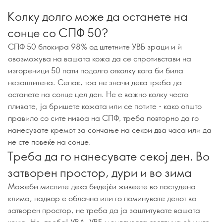
Колку долго може да останете на
сонце со СПФ 50?
СПФ 50 блокира 98% од штетните УВБ зраци и ѝ
овозможува на вашата кожа да се спротивстави на
изгореници 50 пати подолго отколку кога би била
незаштитена. Сепак, тоа не значи дека треба да
останете на сонце цел ден. Не е важно колку често
пливате, ја бришете кожата или се потите - како општо
правило со сите нивоа на СПФ, треба повторно да го
нанесувате кремот за сончање на секои два часа или да
не сте повеќе на сонце.
Треба да го нанесувате секој ден. Во
затворен простор, дури и во зима
Можеби мислите дека бидејќи живеете во постудена
клима, надвор е облачно или го поминувате денот во
затворен простор, не треба да ја заштитувате вашата
кожа. Но, треба! УВА, УВБ и видливата светлина сè уште