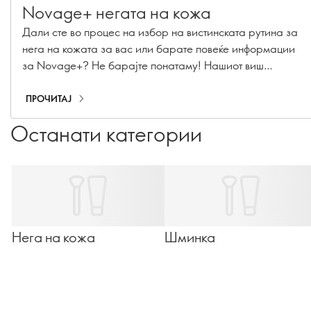
Novage+ негата на кожа
Дали сте во процес на избор на вистинската рутина за
нега на кожата за вас или барате повеќе информации
за Novage+? Не барајте понатаму! Нашиот виш
менаџер за имплементација на рутина за убавина и
врвен експерт за нега на кожата, Каролин Шарпентие,
ПРОЧИТАЈ
одговори на вашите најитните прашања за Novage+!
Останати категории
Нега на кожа
Шминка