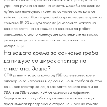
утринска рутина за нега на кожата, можеби сте еден од
луѓето кои нанесуваат крем за сончање само кога се
веќе на плажа. Факт е дека треба да нанесувате крем за
сончање 15-20 минути пред да ја изложите кожата на
сончева светлина за кремот за сончање да работи
оптимално, а ако го нанесувате кога веќе сте на плажа,
ризикувате да ја оставите кожата изложена на
изгореници.
На вашата крема за сончање треба
да пишува со широк спектар на
етикетата. Зошто?
СПФ ја штити вашата кожа од УВБ-оштетување, кое е
одговорно за изгореници од сонце, но ви требаат филтри
со широк спектар за да ја заштитите вашата кожа и од
УВА и од УВБ-зраци. УВА се сметаат за најштетни,
бидејќи можат подлабоко да навлезат во кожата и да
предизвикаат предвремено стареење и рак на кожата.