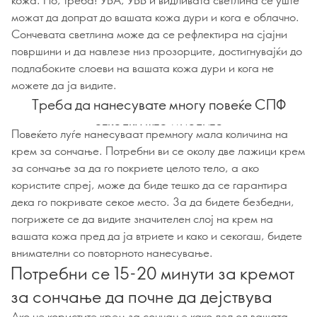
можат да допрат до вашата кожа дури и кога е облачно.
Сончевата светлина може да се рефлектира на сјајни
површини и да навлезе низ прозорците, достигнувајќи до
подлабоките слоеви на вашата кожа дури и кога не
можете да ја видите.
Треба да нанесувате многу повеќе СПФ
отколку што мислите
Повеќето луѓе нанесуваат премногу мала количина на
крем за сончање. Потребни ви се околу две лажици крем
за сончање за да го покриете целото тело, а ако
користите спреј, може да биде тешко да се гарантира
дека го покривате секое место. За да бидете безбедни,
погрижете се да видите значителен слој на крем на
вашата кожа пред да ја втриете и како и секогаш, бидете
внимателни со повторното нанесување.
Потребни се 15-20 минути за кремот
за сончање да почне да дејствува
Ако не користите крем за сончање како дел од вашата