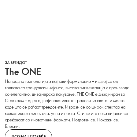
ЗА БРЕНДОТ
The ONE
Напредна технологија и најнови формулации – издвој се од
толпата со трендовски нијанси, висока пигментација и производи
со елегантно, дизајнерско пакување. THE ONE е дизајниран во
Стокхолм – еден од најиновативните градови во светот и место
каде што се раѓаат трендовите. Изрази се со широк спектар на
козметика за лице, очи, усни и нокти. Стилските нови нијанси се
среќаваат со иновативни формати. Подготви се. Покажи се.
Блесни.
ДОЗНАЈ ПОВЕЌЕ