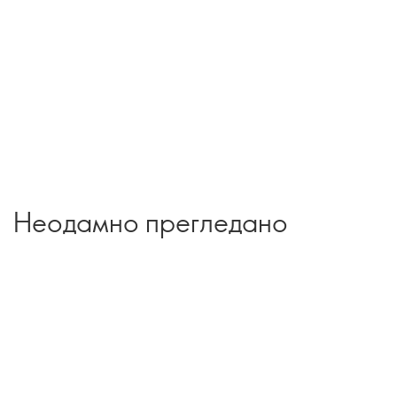
Неодамно прегледано