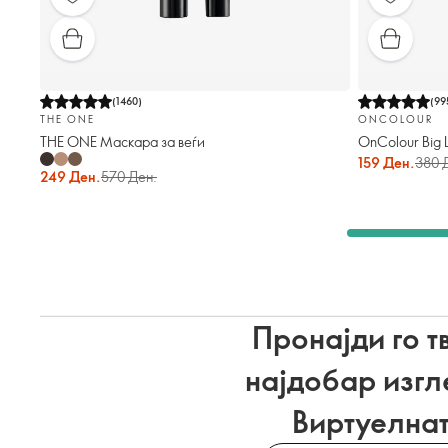
(
1460
)
(
99
THE ONE
ONCOLOUR
THE ONE Маскара за веѓи
OnColour Big 
159 Ден.
380 
249 Ден.
570 Ден.
Пронајди го т
најдобар изгл
Виртуелна