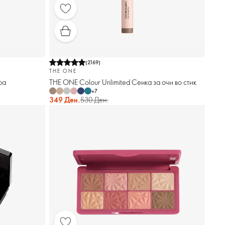
(
2169
)
THE ONE
ра
THE ONE Colour Unlimited Сенка за очи во стик
+
7
349 Ден.
530 Ден.