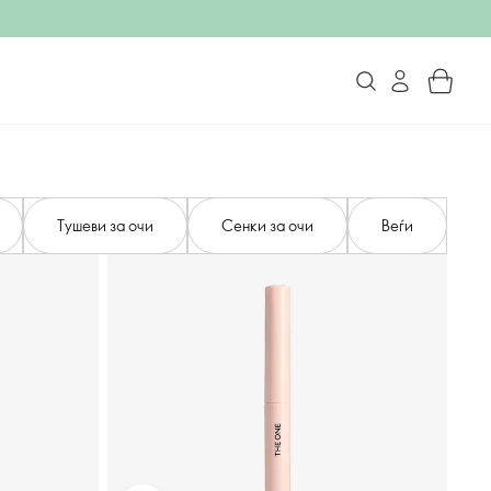
Тушеви за очи
Сенки за очи
Веѓи