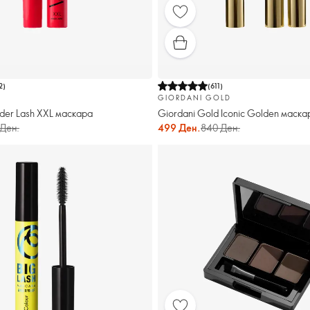
2
)
(
611
)
GIORDANI GOLD
er Lash XXL маскара
Giordani Gold Iconic Golden маска
Ден.
499 Ден.
840 Ден.