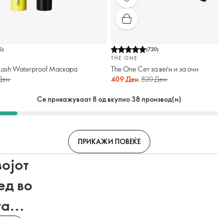
5
)
(
720
)
THE ONE
Lash Waterproof Маскара
The One Сет за веѓи и за очи
Ден.
409 Ден.
820 Ден.
Се прикажуваат 8 од вкупно 38 производ(и)
ПРИКАЖИ ПОВЕЌЕ
војот
ед во
та