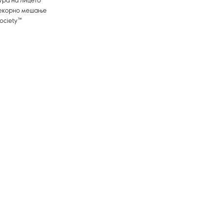
рекорно мешање
ociety™