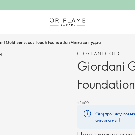
ni Gold Sensuous Touch Foundation Четка за пудра
GIORDANI GOLD
Н
Giordani 
Foundation
46660
Овој производ повеќе
алтернативи!
Препорачани ал