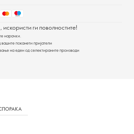
, искористи ги поволностите!
те нарачки.
 вашите поканети пријатели
ување на еден од селектираните производи
СПОРАКА