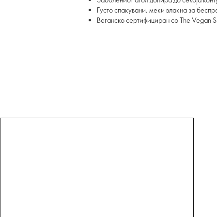
Густо спакувани, меки влакна за бесп
Веганско сертифициран со The Vegan S