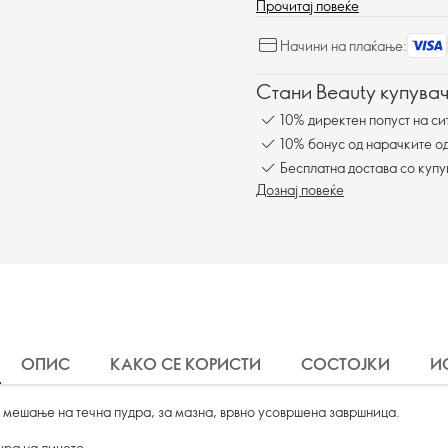
Прочитај повеќе
Начини на плаќање:
Стани Beauty купувач
10% директен попуст на си
10% бонус од нарачките од
Бесплатна достава со куп
Дознај повеќе
ОПИС
КАКО СЕ КОРИСТИ
СОСТОЈКИ
И
 мешање на течна пудра, за мазна, врвно усовршена завршница.
ура на лицето