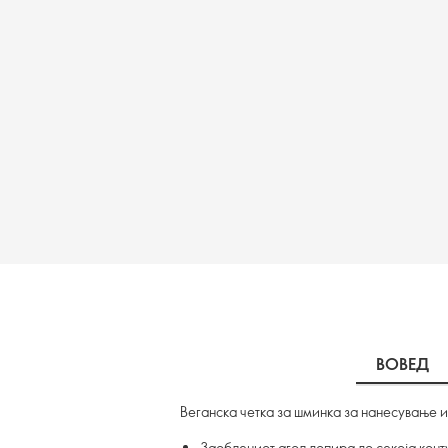
ВОВЕД
Веганска четка за шминка за нанесување и
Заоблениот агол допира до секоја конт