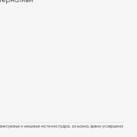
нанесување и мешање на течна пудра, за мазна, врвно усовршена