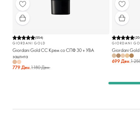
(
554
)
(
20
GIORDANI GOLD
GIORDANI GO
Giordani Gold CC Крем со СПФ 30 + УВА
Giordani Gold 
заштита
699 Ден.
1.25
779 Ден.
1.180 Ден.