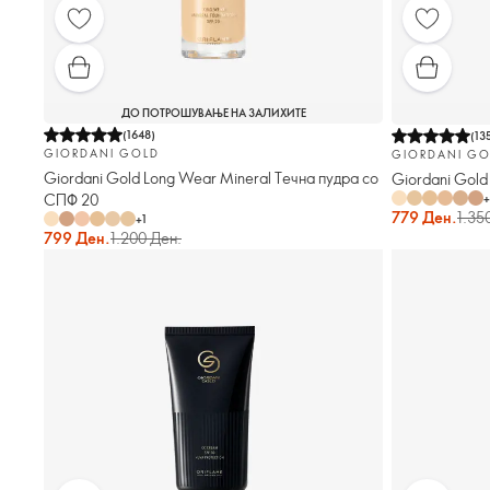
ДО ПОТРОШУВАЊЕ НА ЗАЛИХИТЕ
(
1648
)
(
13
GIORDANI GOLD
GIORDANI GO
Giordani Gold Long Wear Mineral Течна пудра со
Giordani Gold
СПФ 20
+
779 Ден.
1.35
+
1
799 Ден.
1.200 Ден.