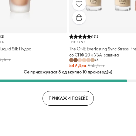
42
)
(
1612
)
LD
THE ONE
Liquid Silk Пудра
The ONE Everlasting Sync Stress-Fr
со СПФ 20 и УВА-заштита
0 Ден.
+
6
549 Ден.
950 Ден.
Се прикажуваат 8 од вкупно 10 производ(и)
ПРИКАЖИ ПОВЕЌЕ