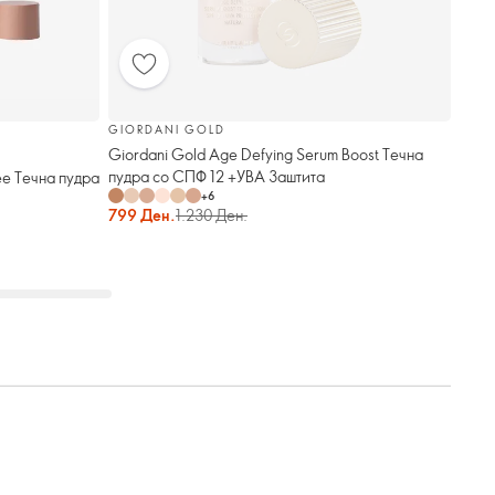
GIORDANI GOLD
Giordani Gold Age Defying Serum Boost Течна
пудра со СПФ 12 +УВА Заштита
ee Течна пудра
+
6
799 Ден.
1.230 Ден.