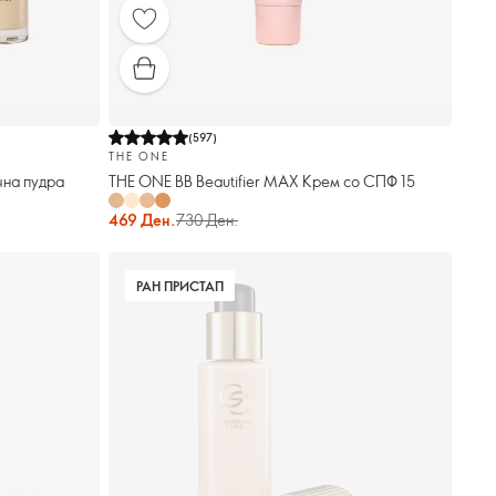
(
597
)
THE ONE
ечна пудра
THE ONE BB Beautifier MAX Крем со СПФ 15
469 Ден.
730 Ден.
РАН ПРИСТАП