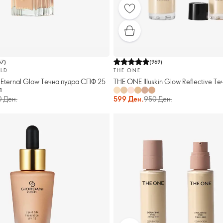
57
)
(
969
)
LD
THE ONE
 Eternal Glow Течна пудра СПФ 25
THE ONE Illuskin Glow Reflective Т
1
0 Ден.
599 Ден.
950 Ден.