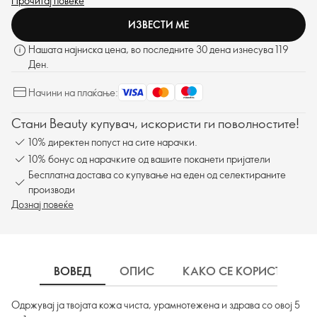
Прочитај повеќе
ИЗВЕСТИ МЕ
Нашата најниска цена, во последните 30 дена изнесува 119
Ден.
Начини на плаќање:
Стани Beauty купувач, искористи ги поволностите!
10% директен попуст на сите нарачки.
10% бонус од нарачките од вашите поканети пријатели
Бесплатна достава со купување на еден од селектираните
производи
Дознај повеќе
ВОВЕД
ОПИС
КАКО СЕ КОРИСТИ
Одржувај ја твојата кожа чиста, урамнотежена и здрава со овој 5