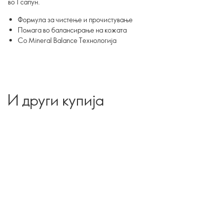
во 1 сапун.
Формула за чистење и прочистување
Помага во балансирање на кожата
Со Mineral Balance Технологија
И други купија