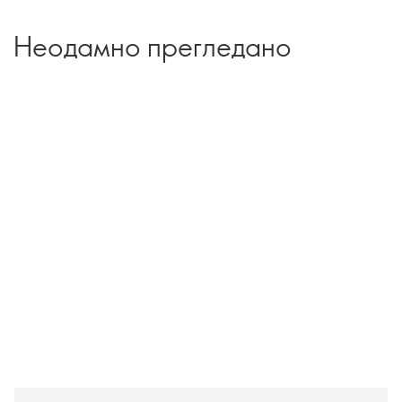
Неодамно прегледано