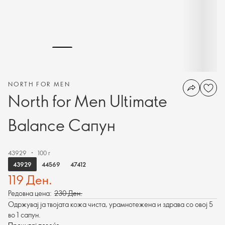
NORTH FOR MEN
North for Men Ultimate
Balance Сапун
43929
100 г
43929
44569
47412
119 Ден.
Редовна цена:
230 Ден.
Одржувај ја твојата кожа чиста, урамнотежена и здрава со овој 5
во 1 сапун.