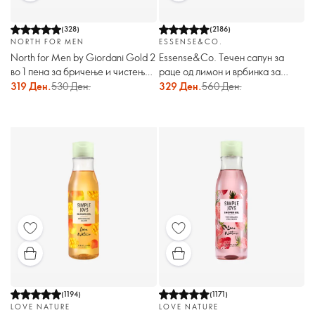
(
328
)
(
2186
)
NORTH FOR MEN
ESSENSE&CO.
North for Men by Giordani Gold 2
Essense&Co. Течен сапун за
во 1 пена за бричење и чистење
раце од лимон и врбинка за
на лице
дополнување
319 Ден.
530 Ден.
329 Ден.
560 Ден.
(
1194
)
(
1171
)
LOVE NATURE
LOVE NATURE