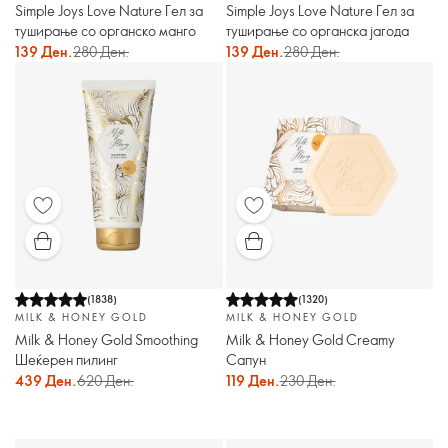
Simple Joys Love Nature Гел за
Simple Joys Love Nature Гел за
туширање со органско манго
туширање со органска јагода
139 Ден.
280 Ден.
139 Ден.
280 Ден.
(
1838
)
(
1320
)
MILK & HONEY GOLD
MILK & HONEY GOLD
Milk & Honey Gold Smoothing
Milk & Honey Gold Creamy
Шеќерен пилинг
Сапун
439 Ден.
620 Ден.
119 Ден.
230 Ден.