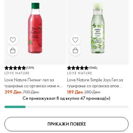
(
1319
)
(
1045
)
LOVE NATURE
LOVE NATURE
Love Nature Пилинг-гел за
Love Nature Simple Joys Гел за
туширање со органско нане и
туширање со органска алое
малина
вера
399 Ден.
700 Ден.
189 Ден.
280 Ден.
Се прикажуваат 8 од вкупно 47 производ(и)
ПРИКАЖИ ПОВЕЌЕ