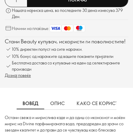
Нашата најниска цена, во последните 30 дена изнесува 379
Ден.
Начини на плаќање:
Стани Beauty купувач, искористи ги поволностите!
10% директен попуст на сите нарачки.
10% бонус од нарачките од вашите поканети пријатели
Бесплатна достава со купување на еден од селектираните
производи
Дознај повеќе
ВОВЕД
ОПИС
КАКО СЕ КОРИСТИ
Остани свежа и мирислива каде и да одиш со иконскиот и моќен
мирис на Divine парфимираната вода, предодреден да зрачи со
ѕвезден квалитет и да прави да се чувствуваш како блескава