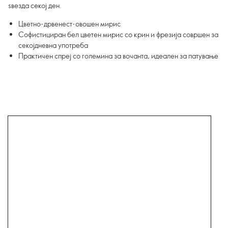
ѕвезда секој ден.
Цветно-дрвенест-овошен мирис
Софистициран бел цветен мирис со крин и фрезија совршен за
секојдневна употреба
Практичен спреј со големина за вочанта, идеален за патување