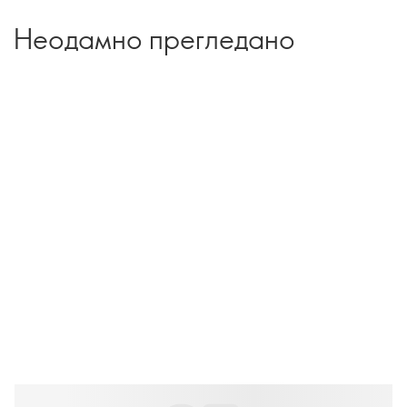
Неодамно прегледано