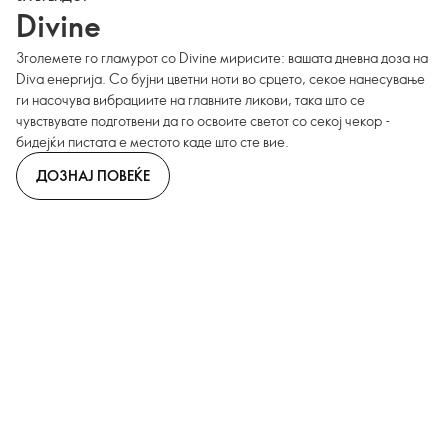
Divine
Зголемете го гламурот со Divine мирисите: вашата дневна доза на
Diva енергија. Со бујни цветни ноти во срцето, секое нанесување
ги насочува вибрациите на главните ликови, така што се
чувствувате подготвени да го освоите светот со секој чекор -
бидејќи пистата е местото каде што сте вие.
ДОЗНАЈ ПОВЕЌЕ