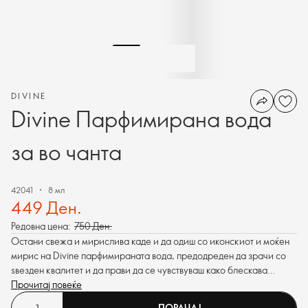
DIVINE
Divine Парфимирана вода
за во чанта
42041
8 мл
449 Ден.
Редовна цена:
750 Ден.
Остани свежа и мирислива каде и да одиш со иконскиот и моќен
мирис на Divine парфимираната вода, предодреден да зрачи со
ѕвезден квалитет и да прави да се чувствуваш како блескава
ѕвезда секој ден.
Прочитај повеќе
ПОРАЧАЈ