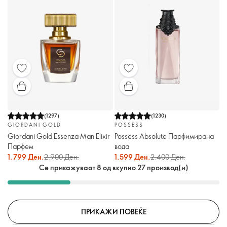
(
1297
)
(
1230
)
GIORDANI GOLD
POSSESS
Giordani Gold Essenza Man Elixir
Possess Absolute Парфимирана
Парфем
вода
1.799 Ден.
2.900 Ден.
1.599 Ден.
2.400 Ден.
Се прикажуваат 8 од вкупно 27 производ(и)
ПРИКАЖИ ПОВЕЌЕ