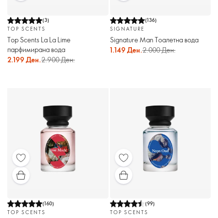
(
3
)
(
136
)
TOP SCENTS
SIGNATURE
Top Scents La La Lime
Signature Man Тоалетна вода
парфимирана вода
1.149 Ден.
2.000 Ден.
2.199 Ден.
2.900 Ден.
(
160
)
(
99
)
TOP SCENTS
TOP SCENTS