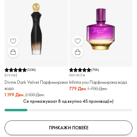
(
1230
)
(
705
)
DIVINE
INFINITA
Divine Dark Velvet Парфимирана
Infinita you Парфимирана вода
вода
779 Ден.
1.700 Ден.
1.199 Ден.
2.100 Ден.
Се прикажуваат 8 од вкупно 45 производ(и)
ПРИКАЖИ ПОВЕЌЕ