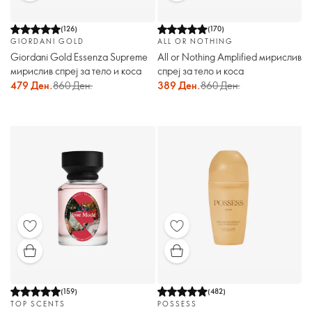
(
126
)
(
170
)
GIORDANI GOLD
ALL OR NOTHING
Giordani Gold Essenza Supreme
All or Nothing Amplified мирислив
мирислив спреј за тело и коса
спреј за тело и коса
479 Ден.
860 Ден.
389 Ден.
860 Ден.
(
159
)
(
482
)
TOP SCENTS
POSSESS