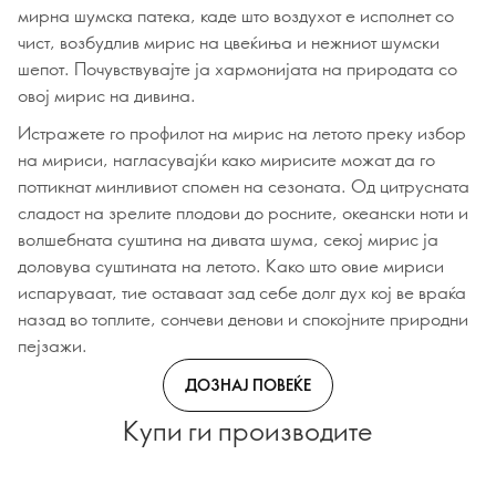
мирна шумска патека, каде што воздухот е исполнет со
чист, возбудлив мирис на цвеќиња и нежниот шумски
шепот. Почувствувајте ја хармонијата на природата со
овој мирис на дивина.
Истражете го профилот на мирис на летото преку избор
на мириси, нагласувајќи како мирисите можат да го
поттикнат минливиот спомен на сезоната. Од цитрусната
сладост на зрелите плодови до росните, океански ноти и
волшебната суштина на дивата шума, секој мирис ја
доловува суштината на летото. Како што овие мириси
испаруваат, тие оставаат зад себе долг дух кој ве враќа
назад во топлите, сончеви денови и спокојните природни
пејзажи.
ДОЗНАЈ ПОВЕЌЕ
Купи ги производите