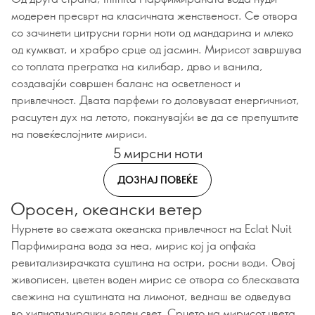
модерен пресврт на класичната женственост. Се отвора
со зачинети цитрусни горни ноти од мандарина и млеко
од кумкват, и храбро срце од јасмин. Мирисот завршува
со топлата прегратка на килибар, дрво и ванила,
создавајќи совршен баланс на осветленост и
привлечност. Двата парфеми го доловуваат енергичниот,
расцутен дух на летото, поканувајќи ве да се препуштите
на повеќеслојните мириси.
5 мирсни ноти
ДОЗНАЈ ПОВЕЌЕ
Оросен, океански ветер
Нурнете во свежата океанска привлечност на Eclat Nuit
Парфимирана вода за неа, мирис кој ја опфаќа
ревитализирачката суштина на остри, росни води. Овој
живописен, цветен воден мирис се отвора со блескавата
свежина на суштината на лимонот, веднаш ве одведува
во хипнотизирачки воден свет. Срцето на мирисот цвета