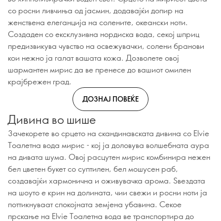
со росни ливчиња од јасмин, додавајќи допир на
женствена елеганција на солените, океански ноти.
Создаден со ексклузивна нордиска вода, секој шприц
предизвикува чувство на освежувачки, солени бранови
кои нежно ја галат вашата кожа. Дозволете овој
шармантен мирис да ве пренесе до вашиот омилен
крајбрежен град.
ДОЗНАЈ ПОВЕЌЕ
Дивина во шише
Зачекорете во срцето на скандинавската дивина со Elvie
Тоалетна вода мирис - кој ја доловува волшебната аура
на дивата шума. Овој расцутен мирис комбинира нежен
бел цветен букет со суптилен, бел мошусен раб,
создавајќи хармонична и оживувачка арома. Ѕвездата
на шоуто е крин на долината, чии свежи и росни ноти ја
поттикнуваат спокојната земјена убавина. Секое
прскање на Elvie Тоалетна вода ве транспортира до