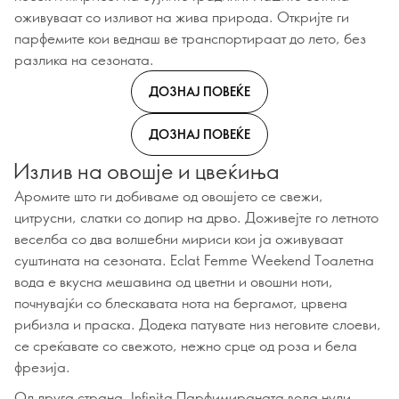
оживуваат со изливот на жива природа. Откријте ги
парфемите кои веднаш ве транспортираат до лето, без
разлика на сезоната.
ДОЗНАЈ ПОВЕЌЕ
ДОЗНАЈ ПОВЕЌЕ
Излив на овошје и цвеќиња
Аромите што ги добиваме од овошјето се свежи,
цитрусни, слатки со допир на дрво. Доживејте го летното
веселба со два волшебни мириси кои ја оживуваат
суштината на сезоната. Eclat Femme Weekend Тоалетна
вода е вкусна мешавина од цветни и овошни ноти,
почнувајќи со блескавата нота на бергамот, црвена
рибизла и праска. Додека патувате низ неговите слоеви,
се среќавате со свежото, нежно срце од роза и бела
фрезија.
Од друга страна, Infinita Парфимираната вода нуди