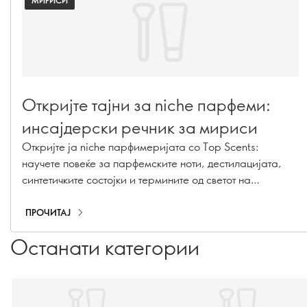
МИРИСИ
Откријте тајни за niche парфеми:
инсајдерски речник за мириси
Откријте ја niche парфимеријата со Top Scents:
научете повеќе за парфемските ноти, дестилацијата,
синтетичките состојки и термините од светот на
мирисите објаснети во нашиот парфемски речник.
ПРОЧИТАЈ
Останати категории