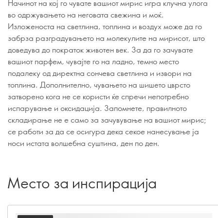
Начинот на кој го чувате вашиот мирис игра клучна улога
во одржувањето на неговата свежина и моќ.
Изложеноста на светлина, топлина и воздух може да го
забрза разградувањето на молекулите на мирисот, што
доведува до пократок животен век. За да го зачувате
вашиот парфем, чувајте го на ладно, темно место
подалеку од директна сончева светлина и извори на
топлина. Дополнително, чувањето на шишето цврсто
затворено кога не се користи ќе спречи непотребно
испарување и оксидација. Запомнете, правилното
складирање не е само за зачувување на вашиот мирис;
се работи за да се осигура дека секое нанесување ја
носи истата волшебна суштина, ден по ден.
Место за инспирација