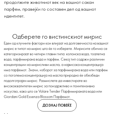
продолжите животниот век на вашиот сакан
парфем, правејќи го составен дел од вашиот
идентитет.
Одберете го вистинскиот мирис
Еден од клучните фактори кои влијаат на долговечноста на вашиот
мирис е типот на мирис што ќе го изберете. Мирисите обично се
категоризираат во четири главни типа: колонска вода, тоалетна
вода, парфимирана вода и парфем. Секој тип содржи различни
концентрации на мирисливи масла, а највисока концентрација
има парфемот. Значи, изборот за парфимирана вода или парфем
со поголема концентрација на масла природно ќе обезбеди
подолготрајен мирис. Размислете да инвестирате во
висококвалитетен мирис за поиздржливо и поинтензивно
искуство, како што се Volare Tender Парфимираната вода или
Giordani Gold Essenza Blossom Парфемот.
ДОЗНАЈ ПОВЕЌЕ