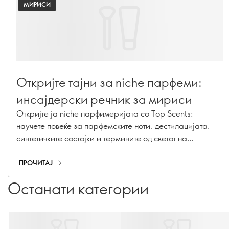
МИРИСИ
Откријте тајни за niche парфеми:
инсајдерски речник за мириси
Откријте ја niche парфимеријата со Top Scents:
научете повеќе за парфемските ноти, дестилацијата,
синтетичките состојки и термините од светот на
мирисите објаснети во нашиот парфемски речник.
ПРОЧИТАЈ
Останати категории