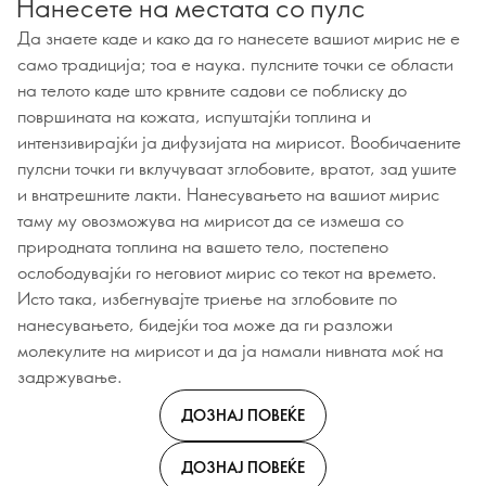
Нанесете на местата со пулс
Да знаете каде и како да го нанесете вашиот мирис не е
само традиција; тоа е наука. пулсните точки се области
на телото каде што крвните садови се поблиску до
површината на кожата, испуштајќи топлина и
интензивирајќи ја дифузијата на мирисот. Вообичаените
пулсни точки ги вклучуваат зглобовите, вратот, зад ушите
и внатрешните лакти. Нанесувањето на вашиот мирис
таму му овозможува на мирисот да се измеша со
природната топлина на вашето тело, постепено
ослободувајќи го неговиот мирис со текот на времето.
Исто така, избегнувајте триење на зглобовите по
нанесувањето, бидејќи тоа може да ги разложи
молекулите на мирисот и да ја намали нивната моќ на
задржување.
ДОЗНАЈ ПОВЕЌЕ
ДОЗНАЈ ПОВЕЌЕ