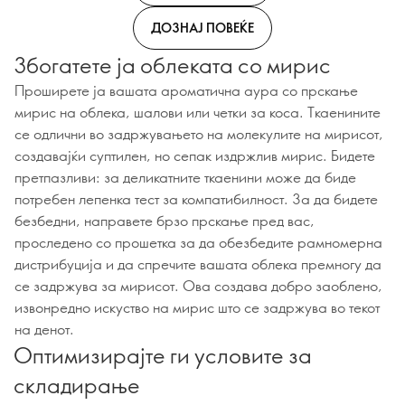
ДОЗНАЈ ПОВЕЌЕ
Збогатете ја облеката со мирис
Проширете ја вашата ароматична аура со прскање
мирис на облека, шалови или четки за коса. Ткаенините
се одлични во задржувањето на молекулите на мирисот,
создавајќи суптилен, но сепак издржлив мирис. Бидете
претпазливи: за деликатните ткаенини може да биде
потребен лепенка тест за компатибилност. За да бидете
безбедни, направете брзо прскање пред вас,
проследено со прошетка за да обезбедите рамномерна
дистрибуција и да спречите вашата облека премногу да
се задржува за мирисот. Ова создава добро заоблено,
извонредно искуство на мирис што се задржува во текот
на денот.
Оптимизирајте ги условите за
складирање