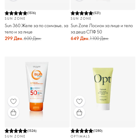
(
1516
)
(
521
)
SUN ZONE
SUN ZONE
Sun 360 Желе за по сончање, за
Sun Zone Лосион за лице и тело
тело и за лице
за деца СПФ 50
299 Ден.
600 Ден.
649 Ден.
1.100 Ден.
(
1526
)
(
1280
)
SUN ZONE
OPTIMALS