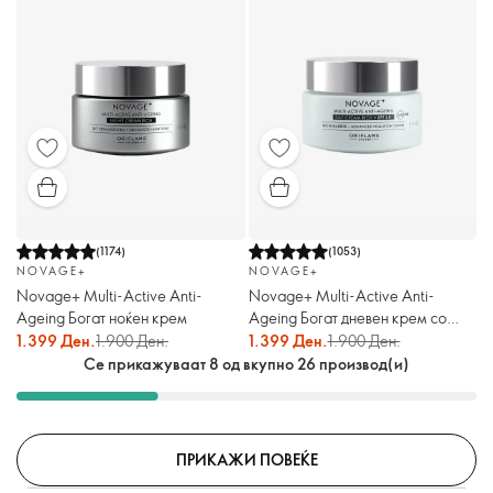
(
1174
)
(
1053
)
NOVAGE+
NOVAGE+
Novage+ Multi-Active Anti-
Novage+ Multi-Active Anti-
Ageing Богат ноќен крем
Ageing Богат дневен крем со
заштитен фактор 30
1.399 Ден.
1.900 Ден.
1.399 Ден.
1.900 Ден.
Се прикажуваат 8 од вкупно 26 производ(и)
ПРИКАЖИ ПОВЕЌЕ