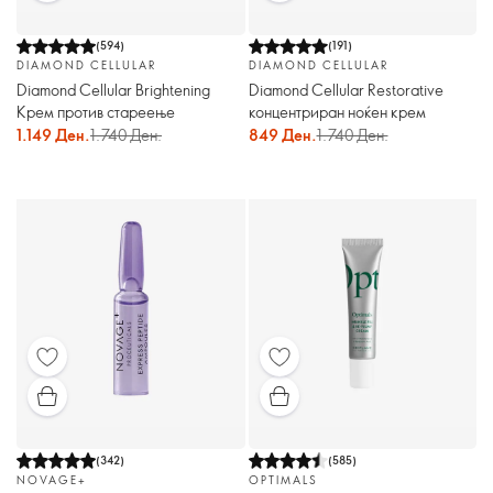
(
594
)
(
191
)
DIAMOND CELLULAR
DIAMOND CELLULAR
Diamond Cellular Brightening
Diamond Cellular Restorative
Крем против стареење
концентриран ноќен крем
1.149 Ден.
1.740 Ден.
849 Ден.
1.740 Ден.
(
342
)
(
585
)
NOVAGE+
OPTIMALS