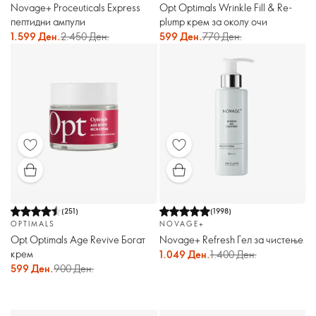
Novage+ Proceuticals Express
Opt Optimals Wrinkle Fill & Re-
пептидни ампули
plump крем за околу очи
1.599 Ден.
2.450 Ден.
599 Ден.
770 Ден.
(
251
)
(
1998
)
OPTIMALS
NOVAGE+
Opt Optimals Age Revive Богат
Novage+ Refresh Гел за чистење
крем
1.049 Ден.
1.400 Ден.
599 Ден.
900 Ден.