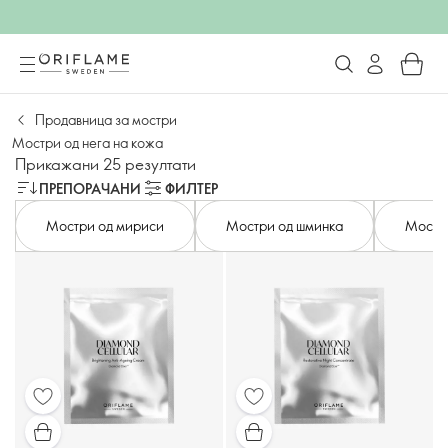
Продавница за мостри
Мостри од нега на кожа
Прикажани 25 резултати
ПРЕПОРАЧАНИ
ФИЛТЕР
Мостри од мириси
Мостри од шминка
Мостри