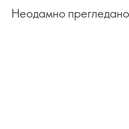
Неодамно прегледан