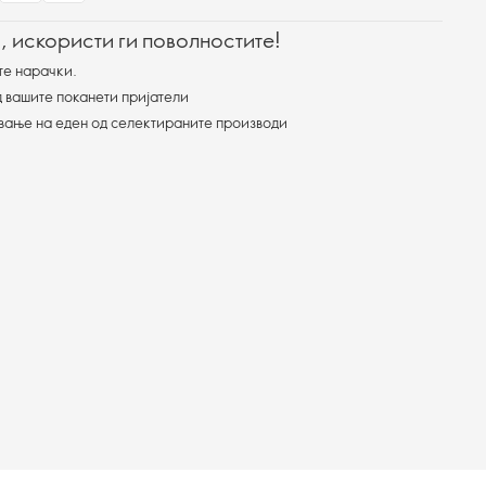
, искористи ги поволностите!
те нарачки.
 вашите поканети пријатели
ување на еден од селектираните производи