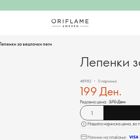
Лепенки за вештачки пеги
Лепенки з
48982
0 парчиња
199 Ден.
Редовна цена:
370 Ден.
Нашата најниска цена, во 
Начини на плаќање: