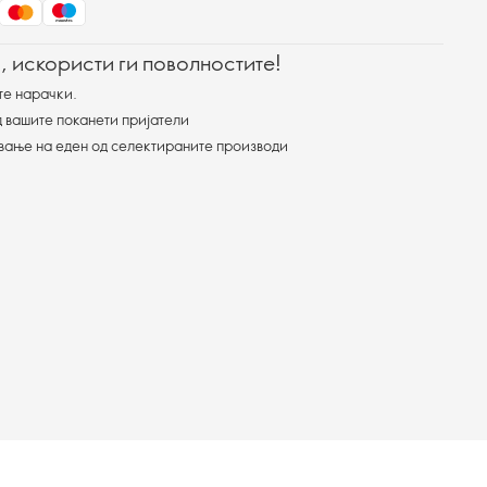
, искористи ги поволностите!
те нарачки.
 вашите поканети пријатели
ување на еден од селектираните производи