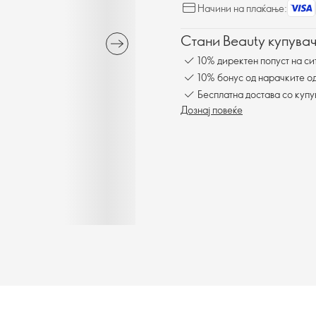
Начини на плаќање:
Стани Beauty купувач
10% директен попуст на си
10% бонус од нарачките од
Бесплатна достава со куп
Дознај повеќе