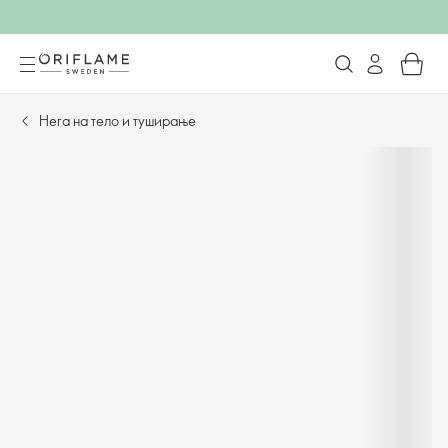
Нега на тело и туширање