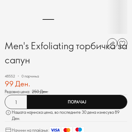
Men's Exfoliating торбичка за
сапун
48552
0 парчиња
99 Ден.
Редовна цена:
250 Ден.
ПОРАЧАЈ
Нашата најниска цена, во последните 30 дена изнесува 89
Ден.
Начини на плаќање: