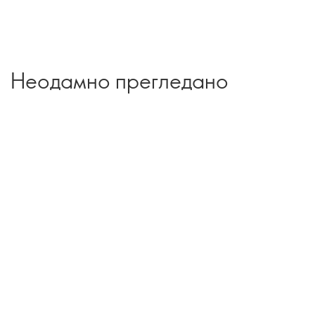
Неодамно прегледано