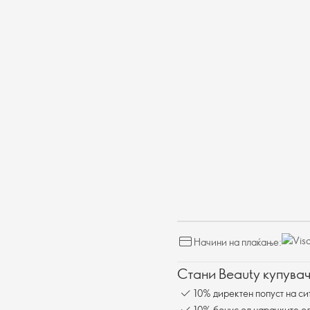
Начини на плаќање:
Стани Beauty купувач
10% директен попуст на си
10% бонус од нарачките од