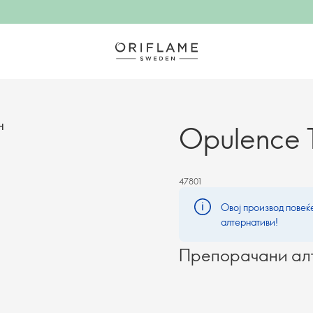
Opulence 
Н
47801
Овој производ повеќе
алтернативи!
Препорачани ал