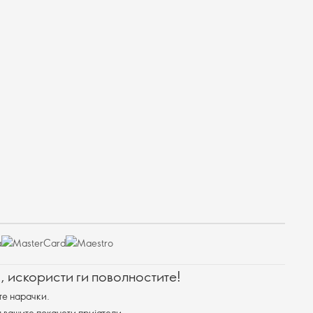
, искористи ги поволностите!
те нарачки.
 вашите поканети пријатели