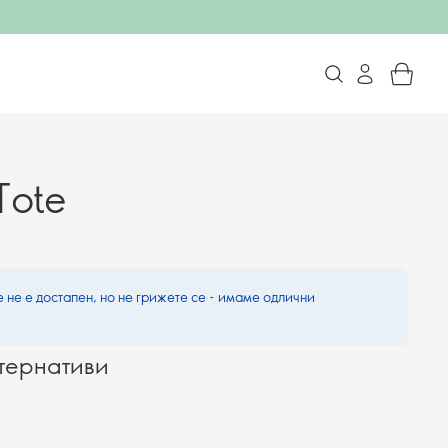
Tote
 не е достапен, но не грижете се - имаме одлични
тернативи