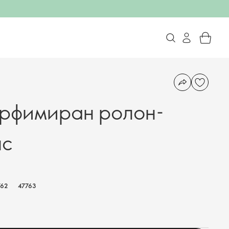
арфимиран ролон-
нс
762
47763