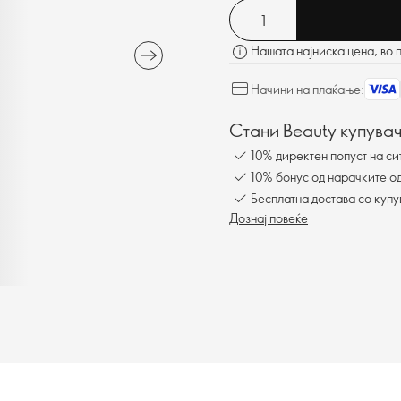
Нашата најниска цена, во 
Начини на плаќање:
Стани Beauty купувач
10% директен попуст на си
10% бонус од нарачките од
Бесплатна достава со куп
Дознај повеќе