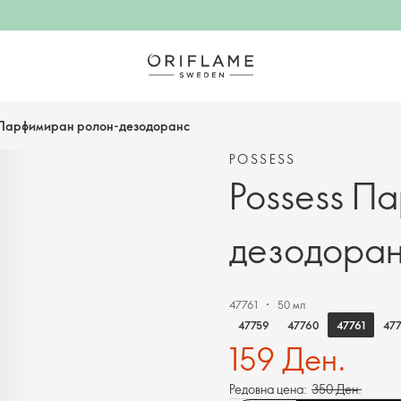
s Парфимиран ролон-дезодоранс
POSSESS
Possess П
дезодора
47761
50 мл
47761
47759
47760
47
159 Ден.
Редовна цена:
350 Ден.