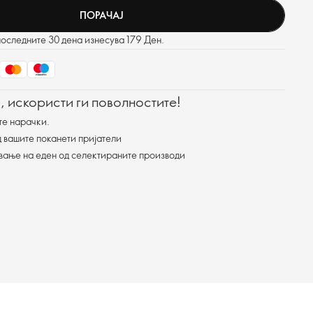
ПОРАЧАЈ
последните 30 дена изнесува 179 Ден.
, искористи ги поволностите!
те нарачки.
 вашите поканети пријатели
ување на еден од селектираните производи