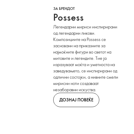
ЗА БРЕНДОТ
Possess
Легендарни мириси инспирирани
од легендарни ликови.
Композициите на Possess се
засновани на приказните за
најмоќните фигури во светот на
митовите и легендите. Тие ја
изразуваат моќта и уметноста на
заведувањето, се инспирирани од
одлични состојки, а нивните смели
мирисни ноти создаваат
незаборавни искуства.
ДОЗНАЈ ПОВЕЌЕ