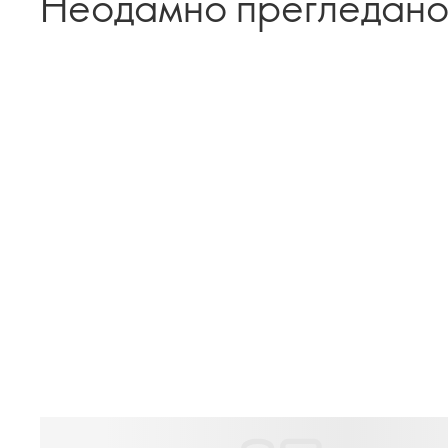
Неодамно прегледан