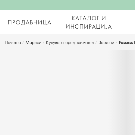
КАТАЛОГ И
ПРОДАВНИЦА
ИНСПИРАЦИЈА
Почетна
/
Мириси
/
Купувај според примател
/
За жени
/
Posses