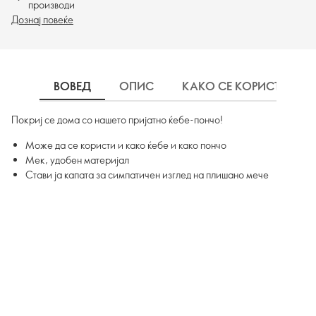
производи
Дознај повеќе
ВОВЕД
ОПИС
КАКО СЕ КОРИСТИ
Покриј се дома со нашето пријатно ќебе-пончо!
Може да се користи и како ќебе и како пончо
Мек, удобен материјал
Стави ја капата за симпатичен изглед на плишано мече