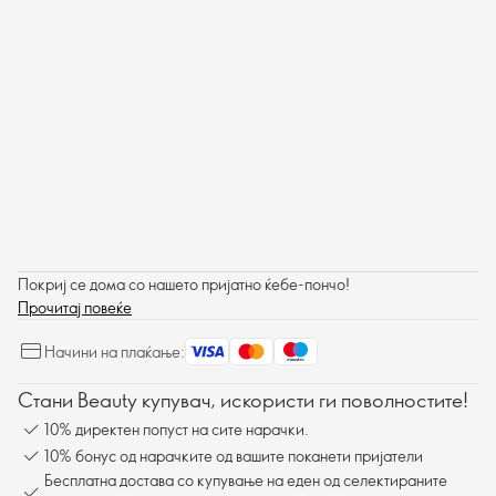
Покриј се дома со нашето пријатно ќебе-пончо!
Прочитај повеќе
Начини на плаќање:
Стани Beauty купувач, искористи ги поволностите!
10% директен попуст на сите нарачки.
10% бонус од нарачките од вашите поканети пријатели
Бесплатна достава со купување на еден од селектираните