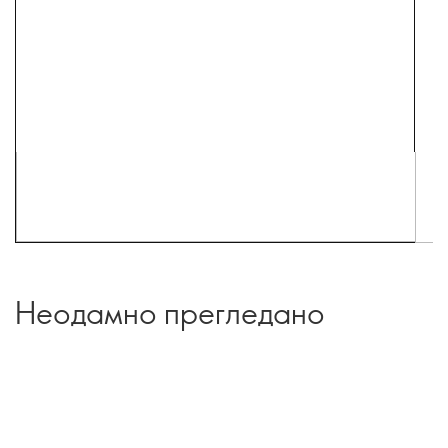
Неодамно прегледано