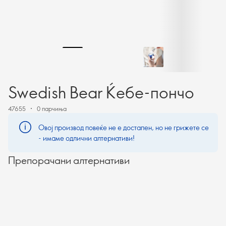
Swedish Bear Ќебе-пончо
47655
0 парчиња
Овој производ повеќе не е достапен, но не грижете се
- имаме одлични алтернативи!
Препорачани алтернативи