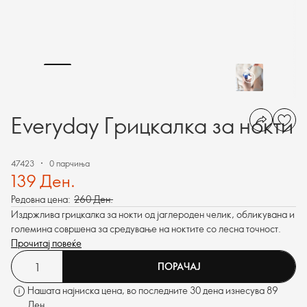
Everyday Грицкалка за нокти
47423
0 парчиња
139 Ден.
Редовна цена:
260 Ден.
Издржлива грицкалка за нокти од јаглероден челик, обликувана и
големина совршена за средување на ноктите со лесна точност.
Прочитај повеќе
ПОРАЧАЈ
Нашата најниска цена, во последните 30 дена изнесува 89
Ден.