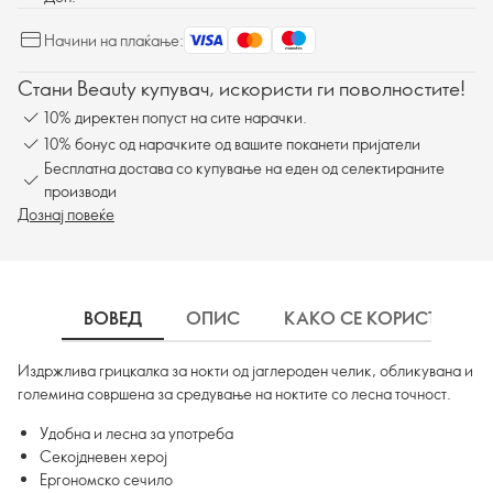
Начини на плаќање:
Стани Beauty купувач, искористи ги поволностите!
10% директен попуст на сите нарачки.
10% бонус од нарачките од вашите поканети пријатели
Бесплатна достава со купување на еден од селектираните
производи
Дознај повеќе
ВОВЕД
ОПИС
КАКО СЕ КОРИСТИ
Издржлива грицкалка за нокти од јаглероден челик, обликувана и
големина совршена за средување на ноктите со лесна точност.
Удобна и лесна за употреба
Секојдневен херој
Ергономско сечило