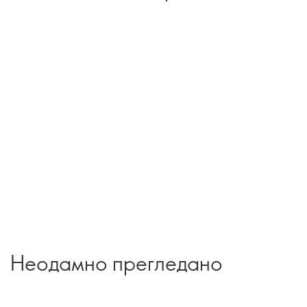
Неодамно прегледано