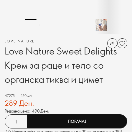
LOVE NATURE
Love Nature Sweet Delights
Крем за раце и тело со
органска тиква и цимет
47275
150 мл
289 Ден.
Редовна цена:
490 Ден.
ПОРАЧАЈ
Нашата најниска цена, во последните 30 дена изнесува 289