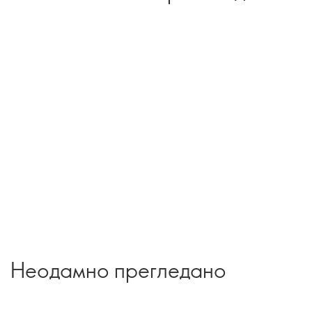
Неодамно прегледано