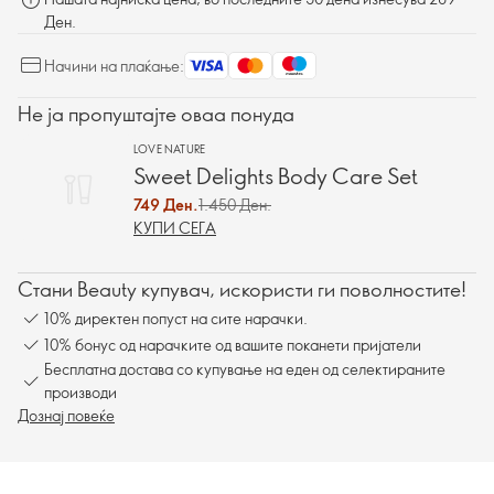
Ден.
Начини на плаќање:
Не ја пропуштајте оваа понуда
LOVE NATURE
Sweet Delights Body Care Set
749 Ден.
1.450 Ден.
КУПИ СЕГА
Стани Beauty купувач, искористи ги поволностите!
10% директен попуст на сите нарачки.
10% бонус од нарачките од вашите поканети пријатели
Бесплатна достава со купување на еден од селектираните
производи
Дознај повеќе