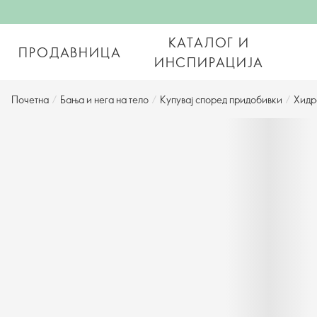
КАТАЛОГ И
ПРОДАВНИЦА
ИНСПИРАЦИЈА
Почетна
/
Бања и нега на тело
/
Купувај според придобивки
/
Хидр