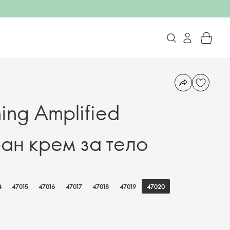
hing Amplified
н крем за тело
47020
4
47015
47016
47017
47018
47019