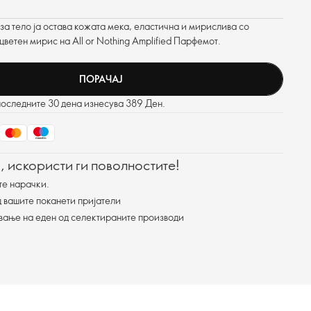
а тело ја остава кожата мека, еластична и мирислива со
ветен мирис на All or Nothing Amplified Парфемот.
ПОРАЧАЈ
последните 30 дена изнесува 389 Ден.
, искористи ги поволностите!
те нарачки.
 вашите поканети пријатели
ување на еден од селектираните производи