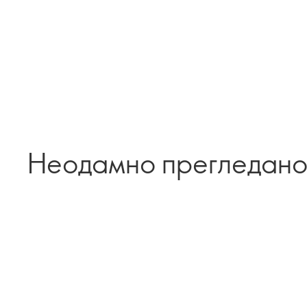
Неодамно прегледан