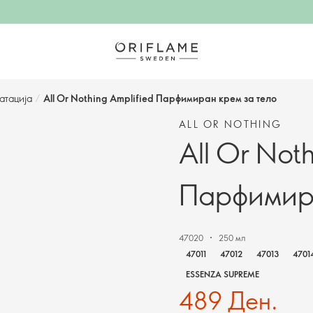
атација
/
All Or Nothing Amplified Парфимиран крем за тело
ALL OR NOTHING
All Or Not
Парфимира
47020
250 мл
47011
47012
47013
4701
ESSENZA SUPREME
489 Ден.