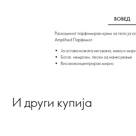
ВОВЕД
Раскошниот парфимиран крем за тело ја ос
Amplified Парфемот.
Ја остава кожата негувана, мека и мир
Богат, немрсен, лесен за нанесување
Висококонцентриран мирис
И други купија