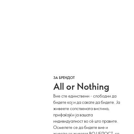
ЗА БРЕНДОТ
All or Nothing
Вие сте единствени - слободни да
бидете кој и да сакате да бидете. Ја
живеете сопствената вистина,
прифаќајќи ја вашата
индивидуалност во сè што правите.
Осмелете се да бидете вие и
живејте го животот ВО ЦЕЛОСТ, со