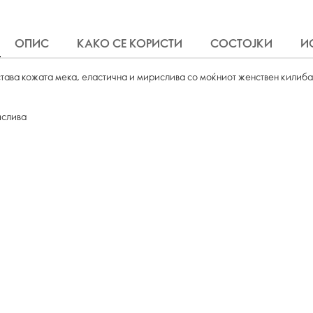
ОПИС
КАКО СЕ КОРИСТИ
СОСТОЈКИ
И
тава кожата мека, еластична и мирислива со моќниот женствен килибар
ислива