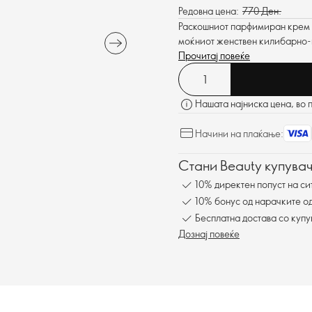
Редовна цена:
770 Ден.
Раскошниот парфимиран крем з
моќниот женствен килибарно-ц
Прочитај повеќе
Нашата најниска цена, во 
Начини на плаќање:
Стани Beauty купувач
10% директен попуст на си
10% бонус од нарачките од
Бесплатна достава со куп
Дознај повеќе