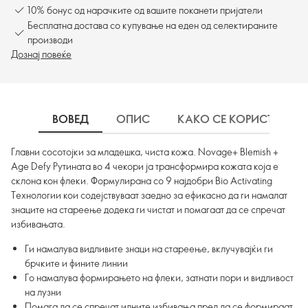
10% бонус од нарачките од вашите поканети пријатели
Бесплатна достава со купување на еден од селектираните
производи
Дознај повеќе
ВОВЕД
ОПИС
КАКО СЕ КОРИСТИ
Главни сосотојки за младешка, чиста кожа. Novage+ Blemish +
Age Defy Рутината во 4 чекори ја трансформира кожата која е
склона кон флеки. Формулирана со 9 најдобри Bio Activating
Технологии кои содејствуваат заедно за ефикасно да ги намалат
знаците на стареење додека ги чистат и помагаат да се спречат
избивањата.
Ги намалува видливите знаци на стареење, вклучувајќи ги
брчките и фините линии
Го намалува формирањето на флеки, затнати пори и видливост
на лузни
Помага да се спречат идните избивања пред да се формираат