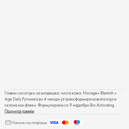
Главни сосотојки за младешка, чиста кожа. Novage+ Blemish +
Age Defy Рутината во 4 чекори ја трансформира кожата која е
склона кон флеки. Формулирана со 9 најдобри Bio Activating
Технологии кои содејствуваат заедно за ефикасно да ги намалат
Прочитај повеќе
знаците на стареење додека ги чистат и помагаат да се спречат
Начини на плаќање:
избивањата.