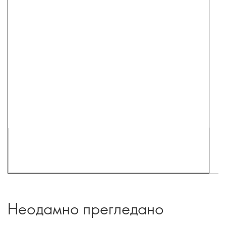
Неодамно прегледано