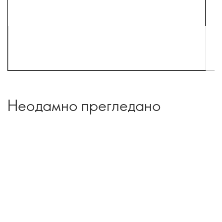
Неодамно прегледано