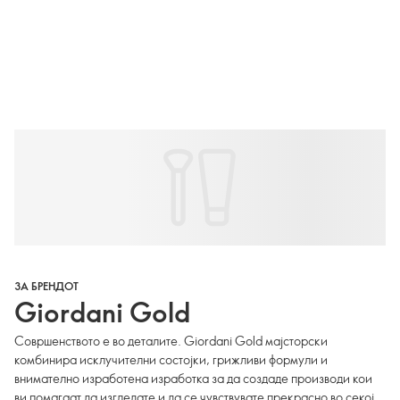
ЗА БРЕНДОТ
Giordani Gold
Совршенството е во деталите. Giordani Gold мајсторски
комбинира исклучителни состојки, грижливи формули и
внимателно изработена изработка за да создаде производи кои
ви помагаат да изгледате и да се чувствувате прекрасно во секој