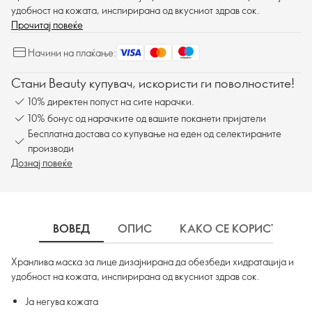
удобност на кожата, инспирирана од вкусниот здрав сок.
Прочитај повеќе
Начини на плаќање:
Стани Beauty купувач, искористи ги поволностите!
10% директен попуст на сите нарачки.
10% бонус од нарачките од вашите поканети пријатели
Бесплатна достава со купување на еден од селектираните
производи
Дознај повеќе
ВОВЕД
ОПИС
КАКО СЕ КОРИСТИ
Хранлива маска за лице дизајнирана да обезбеди хидратација и
удобност на кожата, инспирирана од вкусниот здрав сок.
Ја негува кожата