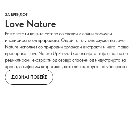
ЗА БРЕНДОТ
Love Nature
Разгалете ги вашите сетила со слатки и сочни формули
инспирирани од природата. Откријте го универзумот на Love
Nature исполнет со природни органски екстракти и нега. Наша
препорака: Love Nature Up-Loved колекцијата, која е полна со
рециклирани екстракти од овошја спасени од индустријата за
храна, давајќи им втор живот, како дел од кругот на убавината.
ДОЗНАЈ ПОВЕЌЕ