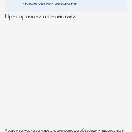
- имаме одлични алтернативи!
Препорачани алтернативи
Хранлива маска за лице дизајнирана да обезбеди хидратација и