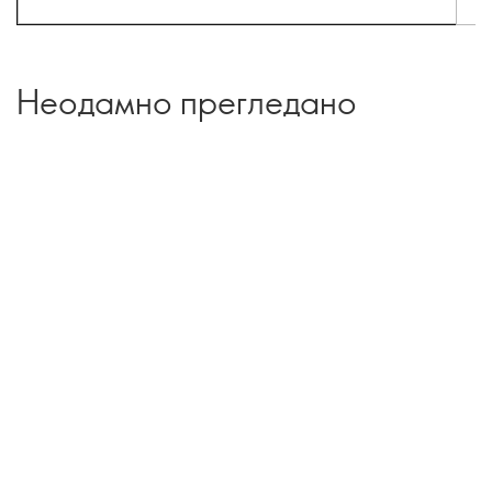
Неодамно прегледано