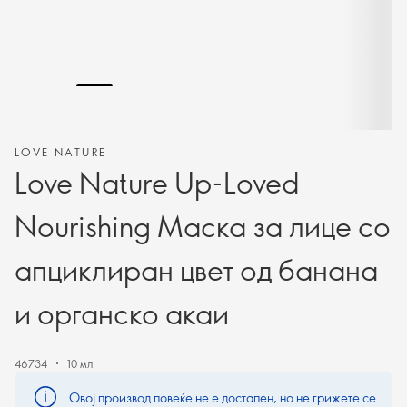
LOVE NATURE
Love Nature Up-Loved
Nourishing Маска за лице со
апциклиран цвет од банана
и органско акаи
46734
10 мл
Овој производ повеќе не е достапен, но не грижете се