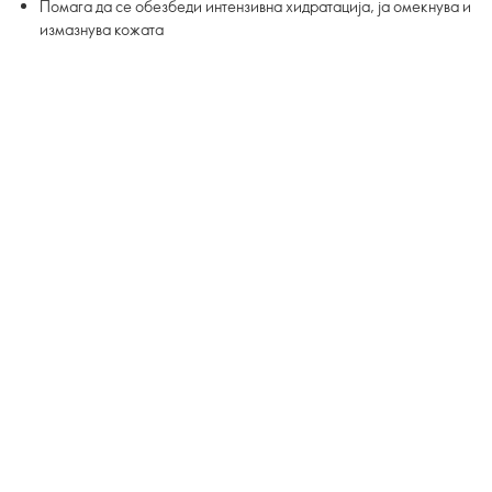
Помага да се обезбеди интензивна хидратација, ја омекнува и
измазнува кожата