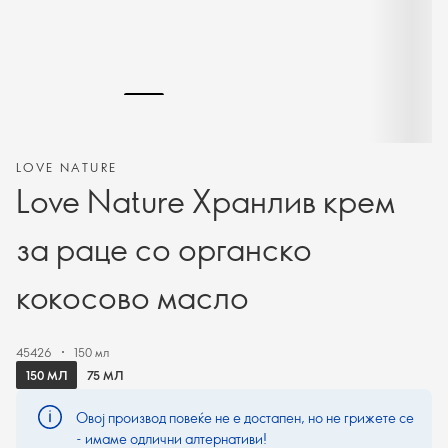
LOVE NATURE
Love Nature Хранлив крем
за раце со органско
кокосово масло
45426
150 мл
150 МЛ
75 МЛ
Овој производ повеќе не е достапен, но не грижете се
- имаме одлични алтернативи!