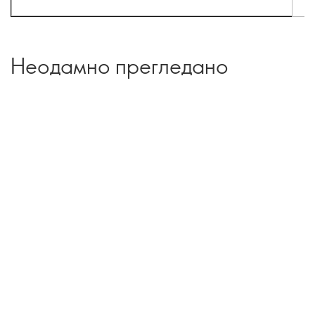
Неодамно прегледано