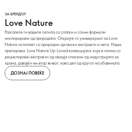
ЗА БРЕНДОТ
Love Nature
Разгалете ги вашите сетила со слатки и сочни формули
инспирирани од природата. Откријте го универзумот на Love
Nature исполнет со природни органски екстракти и нега. Наша
препорака: Love Nature Up-Loved колекцијата, која е полна со
рециклирани екстракти од овошја спасени од индустријата за
храна, давајќи им втор живот, како дел од кругот на убавината.
ДОЗНАЈ ПОВЕЌЕ