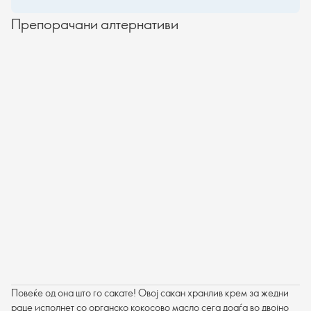
Препорачани алтернативи
Повеќе од она што го сакате! Овој сакан хранлив крем за жедни
раце исполнет со органско кокосово масло сега доаѓа во двојно