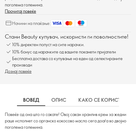
поголема големина.
Прочитај повеќе
Начини на плаќање:
Стани Beauty купувач, искористи ги поволностите!
10% директен попуст на сите нарачки.
10% бонус од нарачките од вашите поканети пријатели
Бесплатна достава со купување на еден од селектираните
производи
Дознај повеќе
ВОВЕД
ОПИС
КАКО СЕ КОРИСТИ
Повеќе од она што го сакате! Овој сакан хранлив крем за жедни
раце исполнет со органско кокосово масло сега доаѓа во двојно
поголема големина.