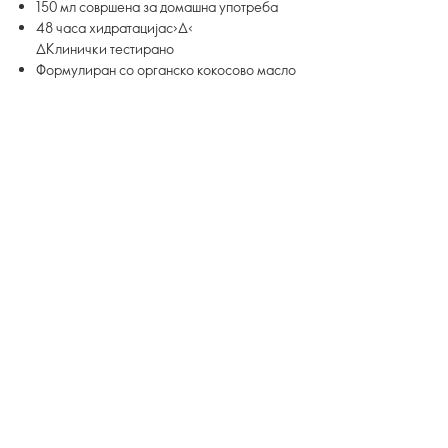
150 мл совршена за домашна употреба
48 часа хидратацијас›∆‹
∆Клинички тестирано
Формулиран со органско кокосово масло