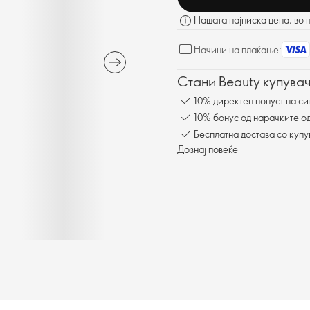
Нашата најниска цена, во 
Начини на плаќање:
Стани Beauty купувач
10% директен попуст на си
10% бонус од нарачките од
Бесплатна достава со куп
Дознај повеќе