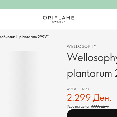
робиотик L. plantarum 299V™
WELLOSOPHY
Wellosoph
plantarum
45308
12.8 г
2.299 Ден.
Редовна цена:
3.000 Ден.