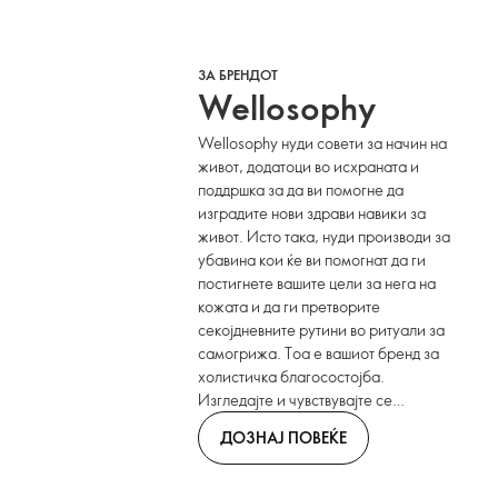
ЗА БРЕНДОТ
Wellosophy
Wellosophy нуди совети за начин на
живот, додатоци во исхраната и
поддршка за да ви помогне да
изградите нови здрави навики за
живот. Исто така, нуди производи за
убавина кои ќе ви помогнат да ги
постигнете вашите цели за нега на
кожата и да ги претворите
секојдневните рутини во ритуали за
самогрижа. Тоа е вашиот бренд за
холистичка благосостојба.
Изгледајте и чувствувајте се
неверојатно денес и обезбедете
ДОЗНАЈ ПОВЕЌЕ
поздраво, посреќно утре.