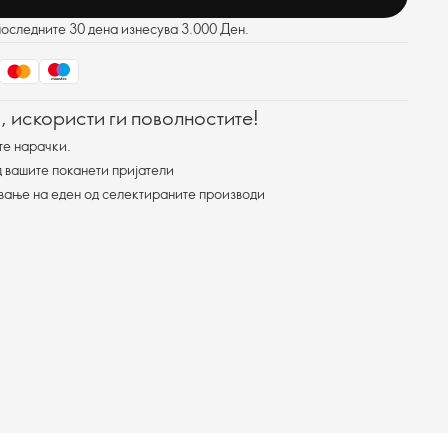
последните 30 дена изнесува 3.000 Ден.
, искористи ги поволностите!
те нарачки.
 вашите поканети пријатели
ување на еден од селектираните производи