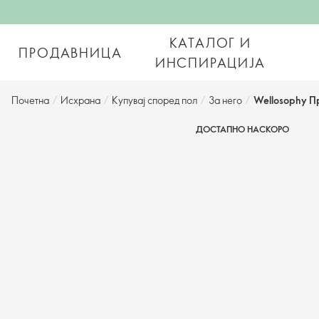
КАТАЛОГ И
ПРОДАВНИЦА
ИНСПИРАЦИЈА
Почетна
/
Исхрана
/
Купувај според пол
/
За него
/
Wellosophy П
ДОСТАПНО НАСКОРО