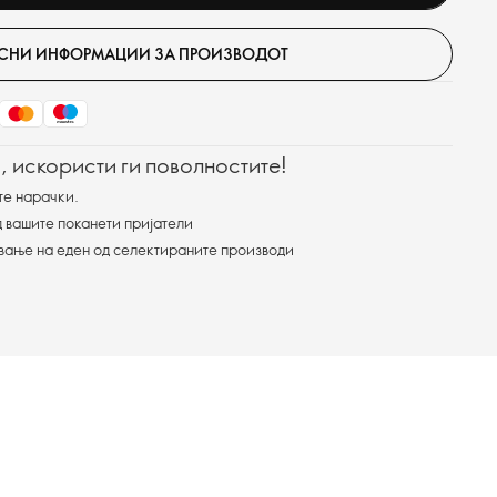
СНИ ИНФОРМАЦИИ ЗА ПРОИЗВОДОТ
, искористи ги поволностите!
те нарачки.
 вашите поканети пријатели
ување на еден од селектираните производи