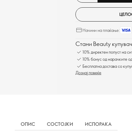
ЦЕЛО
Начини на плаќање:
Стани Beauty купувач
10% директен попуст на си
10% бонус од нарачките од
Бесплатна достава со куп
Дознај повеќе
ОПИС
СОСТОЈКИ
ИСПОРАКА