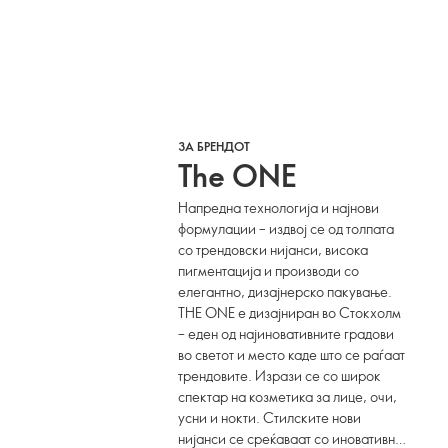
ЗА БРЕНДОТ
The ONE
Напредна технологија и најнови
формулации – издвој се од толпата
со трендовски нијанси, висока
пигментација и производи со
елегантно, дизајнерско пакување.
THE ONE е дизајниран во Стокхолм
– еден од најиновативните градови
во светот и место каде што се раѓаат
трендовите. Изрази се со широк
спектар на козметика за лице, очи,
усни и нокти. Стилските нови
нијанси се среќаваат со иновативни