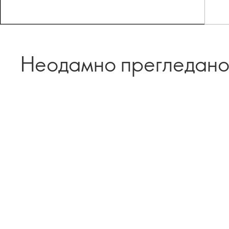
Неодамно прегледан