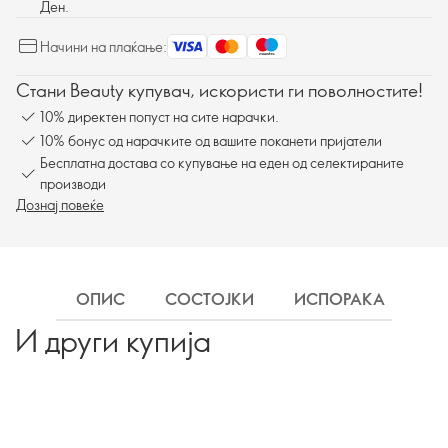
Ден.
Начини на плаќање:
Стани Beauty купувач, искористи ги поволностите!
10% директен попуст на сите нарачки.
10% бонус од нарачките од вашите поканети пријатели
Бесплатна достава со купување на еден од селектираните
производи
Дознај повеќе
ОПИС
СОСТОЈКИ
ИСПОРАКА
И други купија