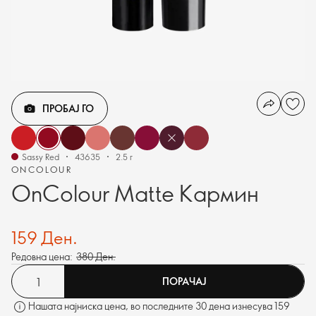
ПРОБАЈ ГО
Sassy Red
43635
2.5 г
ONCOLOUR
OnColour Matte Кармин
159 Ден.
Редовна цена:
380 Ден.
ПОРАЧАЈ
Нашата најниска цена, во последните 30 дена изнесува 159