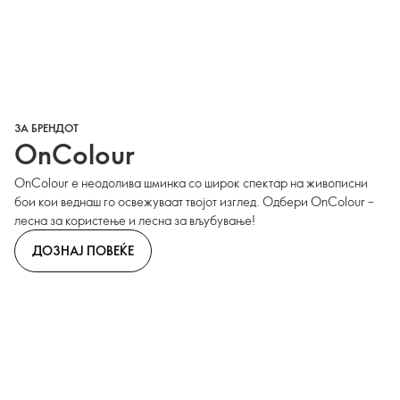
ЗА БРЕНДОТ
OnColour
OnColour е неодолива шминка со широк спектар на живописни
бои кои веднаш го освежуваат твојот изглед. Одбери OnColour –
лесна за користење и лесна за вљубување!
ДОЗНАЈ ПОВЕЌЕ