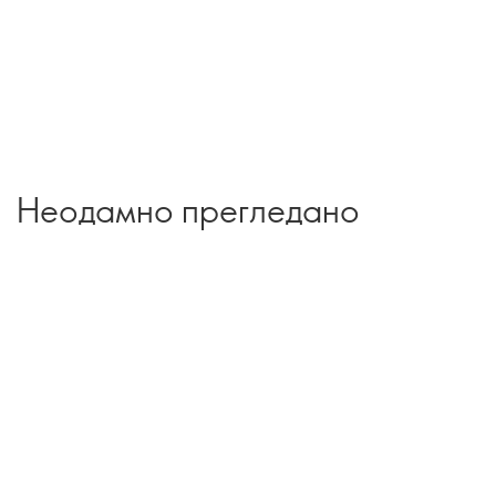
Неодамно прегледано