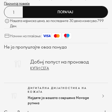
микроампулата, со мегавлијание.
Прочитај повеќе
ПОРАЧАЈ
Нашата најниска цена, во последните 30 дена изнесува 799
Ден.
Начини на плаќање:
Не ја пропуштајте оваа понуда
Добиј попуст на производ
КУПИ СЕГА
ДИГИТАЛНА ДИЈАГНОСТИКА НА
КОЖАТА
Најдете ја вашата совршена Novage
рутина