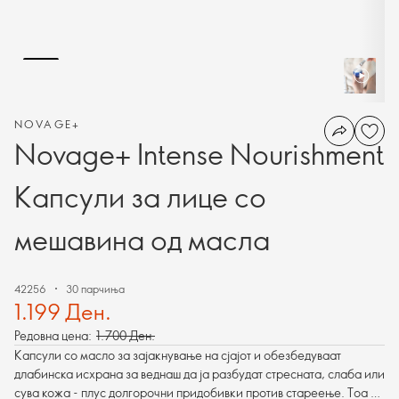
NOVAGE+
Novage+ Intense Nourishment
Капсули за лице со
мешавина од масла
42256
30 парчиња
1.199 Ден.
Редовна цена:
1.700 Ден.
Капсули со масло за зајакнување на сјајот и обезбедуваат
длабинска исхрана за веднаш да ја разбудат стресната, слаба или
сува кожа - плус долгорочни придобивки против стареење. Тоа е