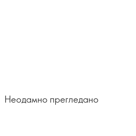
Неодамно прегледано