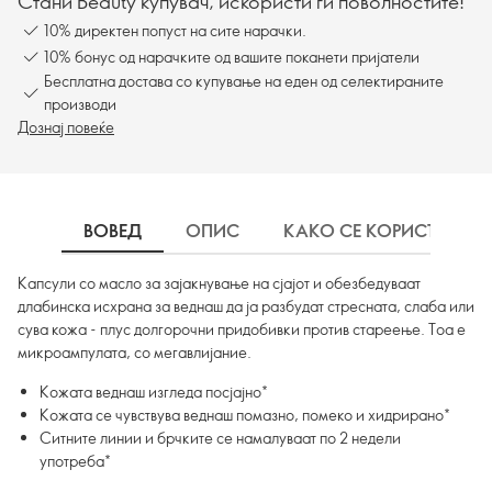
Стани Beauty купувач, искористи ги поволностите!
10% директен попуст на сите нарачки.
10% бонус од нарачките од вашите поканети пријатели
Бесплатна достава со купување на еден од селектираните
производи
Дознај повеќе
ВОВЕД
ОПИС
КАКО СЕ КОРИСТИ
Капсули со масло за зајакнување на сјајот и обезбедуваат
длабинска исхрана за веднаш да ја разбудат стресната, слаба или
сува кожа - плус долгорочни придобивки против стареење. Тоа е
микроампулата, со мегавлијание.
Кожата веднаш изгледа посјајно*
Кожата се чувствува веднаш помазно, помеко и хидрирано*
Ситните линии и брчките се намалуваат по 2 недели
употреба*