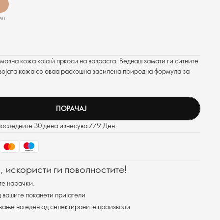
мл
 мазна кожа која ѝ пркоси на возраста. Веднаш замати ги ситните
 твојата кожа со оваа раскошна засилена природна формула за
ПОРАЧАЈ
последните 30 дена изнесува 779 Ден.
, искористи ги поволностите!
те нарачки.
 вашите поканети пријатели
ување на еден од селектираните производи