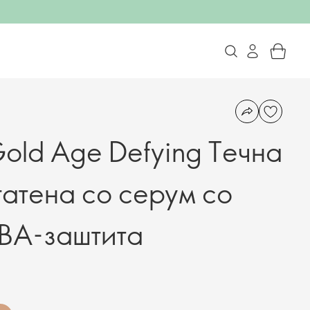
Gold Age Defying Течна
гатена со серум со
ВА-заштита