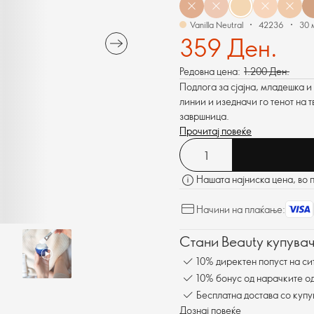
Vanilla Neutral
42236
30 
359 Ден.
Редовна цена:
1.200 Ден.
Подлога за сјајна, младешка и
линии и изедначи го тенот на
завршница.
Прочитај повеќе
Нашата најниска цена, во 
Начини на плаќање:
Стани Beauty купувач
10% директен попуст на си
10% бонус од нарачките од
Бесплатна достава со куп
Дознај повеќе