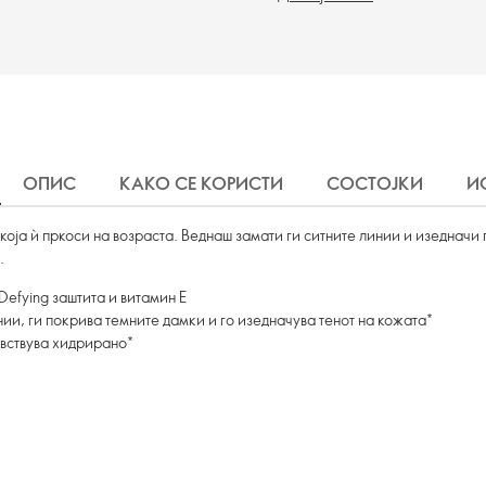
ОПИС
КАКО СЕ КОРИСТИ
СОСТОЈКИ
И
која ѝ пркоси на возраста. Веднаш замати ги ситните линии и изедначи 
.
Defying заштита и витамин Е
нии, ги покрива темните дамки и го изедначува тенот на кожата*
увствува хидрирано*