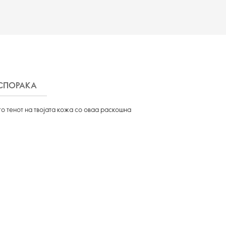
СПОРАКА
го тенот на твојата кожа со оваа раскошна