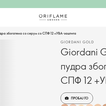
удра збогатена со серум со СПФ 12 +УВА-заштита
GIORDANI GOLD
Giordani 
пудра збо
СПФ 12 +У
ПРОБАЈ ГО