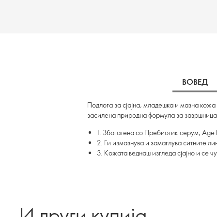
ВОВЕД
Подлога за сјајна, младешка и мазна кожа 
засилена природна формула за завршница
1. Збогатена со Пребиотик серум, Age 
2. Ги измазнува и замаглува ситните ли
3. Кожата веднаш изгледа сјајно и се ч
И други купија