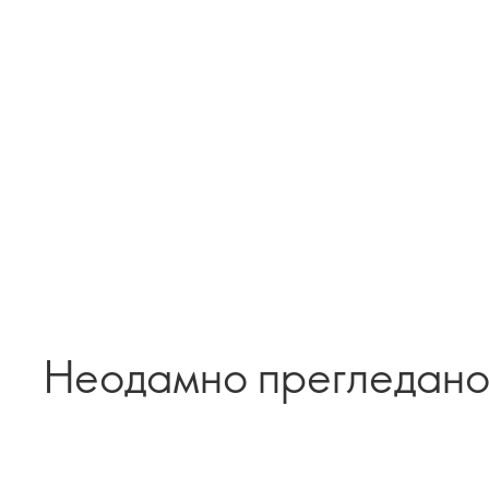
Неодамно прегледан