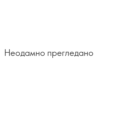
Неодамно прегледано