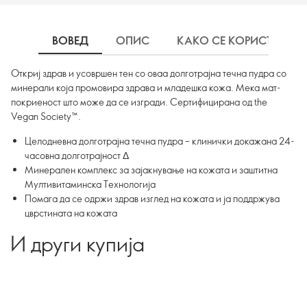
ВОВЕД
ОПИС
КАКО СЕ КОРИСТИ
Откриј здрав и усовршен тен со оваа долготрајна течна пудра со
минерали која промовира здрава и младешка кожа. Мека мат-
покриеност што може да се изгради. Сертифицирана од the
Vegan Society™.
Целодневна долготрајна течна пудра – клинички докажана 24-
часовна долготрајност Δ
Минерален комплекс за зајакнување на кожата и заштитна
Мултивитаминска Технологија
Помага да се одржи здрав изглед на кожата и ја поддржува
цврстината на кожата
И други купија