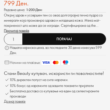
799 Ден.
Редовна цена:
1.200 Ден.
Откриј здрав и усовршен тен со оваа долготрајна течна пудра со
минерали која промовира здрава и младешка кожа. Мека мат-
покриеност што може да се изгради. Сертифицирана од the
Vegan Society
Прочитај повеќе
™
.
ПОРАЧАЈ
Нашата најниска цена, во последните 30 дена изнесува 599
Ден.
Начини на плаќање:
Стани Beauty купувач, искористи ги поволностите!
10% директен попуст на сите нарачки.
10% бонус од нарачките од вашите поканети пријатели
Бесплатна достава со купување на еден од селектираните
производи
Дознај повеќе