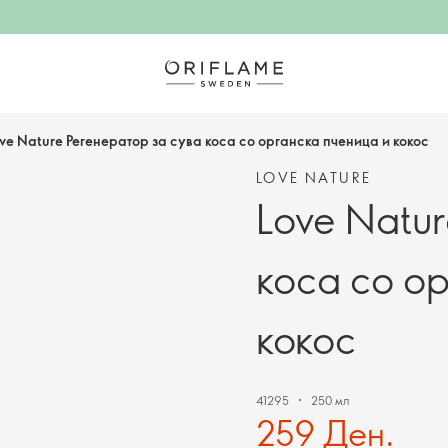
ve Nature Регенератор за сува коса со органска пченица и кокос
LOVE NATURE
Love Natur
коса со о
кокос
41295
250 мл
259 Ден.