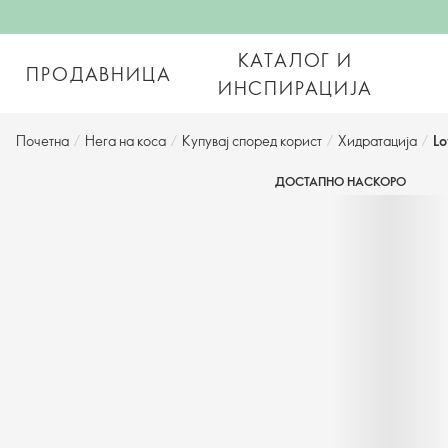
КАТАЛОГ И
ПРОДАВНИЦА
ИНСПИРАЦИЈА
Почетна
/
Нега на коса
/
Купувај според корист
/
Хидратација
/
Lo
ДОСТАПНО НАСКОРО