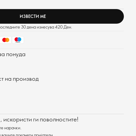
ИЗВЕСТИ МЕ
последните 30 дена изнесува 420 Ден.
аа понуда
ст на производ
, искористи ги поволностите!
те нарачки.
 вашите поканети пријатели