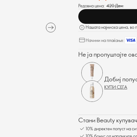
Редовна цена:
420 Ден.
Нашата најниска цена, во 
Начини на плаќање:
Не ја пропуштајте ов
Добиј попу
КУПИ СЕГА
Стани Beauty купувач
10% директен попуст на си
10% бонус од нарачките од