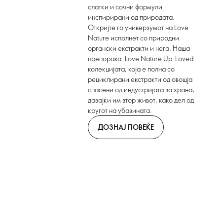
слатки и сочни формули
инспирирани од природата.
Откријте го универзумот на Love
Nature исполнет со природни
органски екстракти и нега. Наша
препорака: Love Nature Up-Loved
колекцијата, која е полна со
рециклирани екстракти од овошја
спасени од индустријата за храна,
давајќи им втор живот, како дел од
кругот на убавината.
ДОЗНАЈ ПОВЕЌЕ