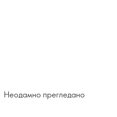
Неодамно прегледано