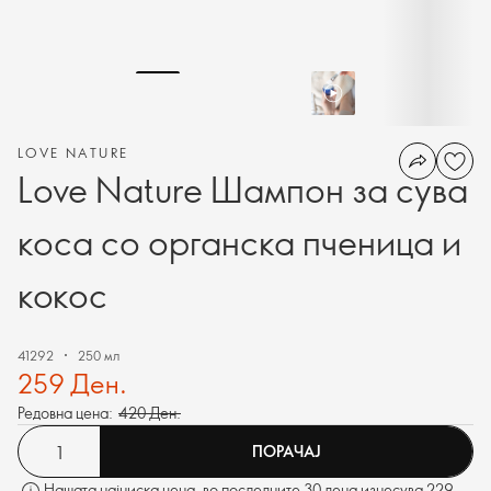
LOVE NATURE
Love Nature Шампон за сува
коса со органска пченица и
кокос
41292
250 мл
259 Ден.
Редовна цена:
420 Ден.
ПОРАЧАЈ
Нашата најниска цена, во последните 30 дена изнесува 229