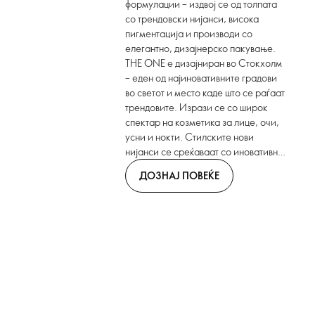
формулации – издвој се од толпата
со трендовски нијанси, висока
пигментација и производи со
елегантно, дизајнерско пакување.
THE ONE е дизајниран во Стокхолм
– еден од најиновативните градови
во светот и место каде што се раѓаат
трендовите. Изрази се со широк
спектар на козметика за лице, очи,
усни и нокти. Стилските нови
нијанси се среќаваат со иновативни
формати. Подготви се. Покажи се.
ДОЗНАЈ ПОВЕЌЕ
Блесни.