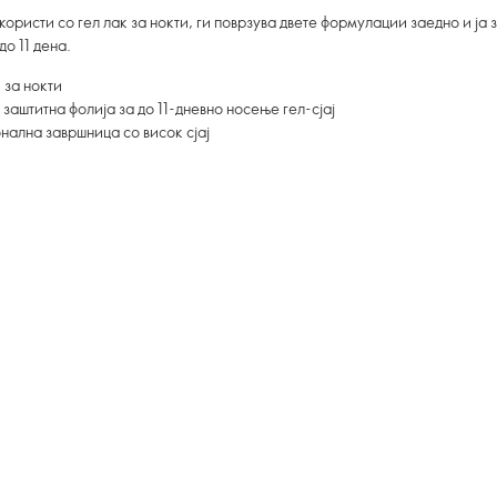
 користи со гел лак за нокти, ги поврзува двете формулации заедно и ја 
до 11 дена.
 за нокти
заштитна фолија за до 11-дневно носење гел-сјај
нална завршница со висок сјај