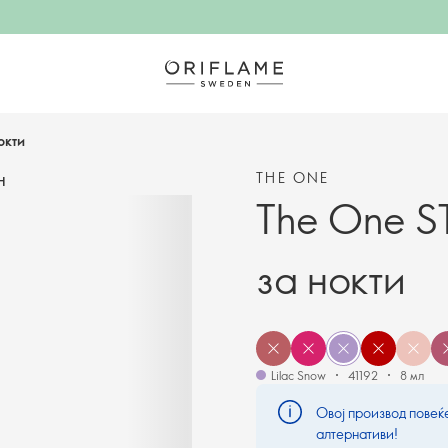
окти
THE ONE
Н
The One S
за нокти
Lilac Snow
41192
8 мл
Овој производ повеќе
алтернативи!