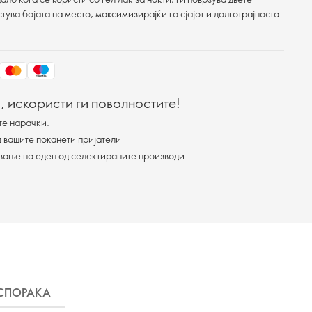
тува бојата на место, максимизирајќи го сјајот и долготрајноста
, искористи ги поволностите!
те нарачки.
 вашите поканети пријатели
ување на еден од селектираните производи
СПОРАКА