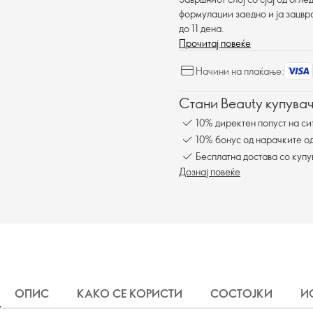
формулации заедно и ја зацврс
до 11 дена.
Прочитај повеќе
Начини на плаќање:
Стани Beauty купувач
10% директен попуст на си
10% бонус од нарачките од
Бесплатна достава со куп
Дознај повеќе
ОПИС
КАКО СЕ КОРИСТИ
СОСТОЈКИ
И