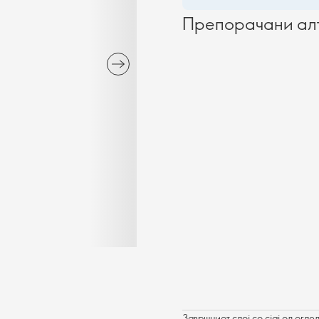
Препорачани ал
Завршниот слој со сјај од огле