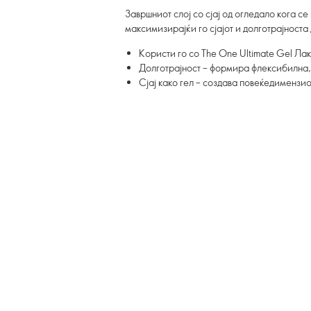
Завршниот слој со сјај од огледало кога се
максимизирајќи го сјајот и долготрајноста 
Користи го со The One Ultimate Gel Лак
Долготрајност – формира флексибилна, 
Сјај како гел – создава повеќедимензио