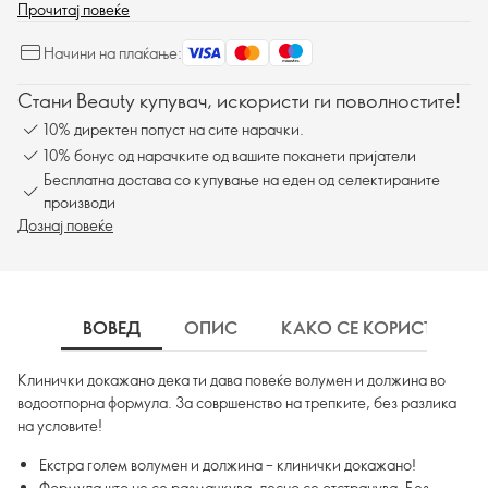
Прочитај повеќе
Начини на плаќање:
Стани Beauty купувач, искористи ги поволностите!
10% директен попуст на сите нарачки.
10% бонус од нарачките од вашите поканети пријатели
Бесплатна достава со купување на еден од селектираните
производи
Дознај повеќе
ВОВЕД
ОПИС
КАКО СЕ КОРИСТИ
Клинички докажано дека ти дава повеќе волумен и должина во
водоотпорна формула. За совршенство на трепките, без разлика
на условите!
Екстра голем волумен и должина – клинички докажано!
Формула што не се размачкува, лесно се отстранува. Без