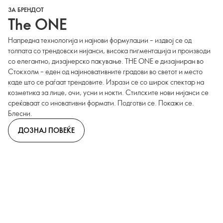
ЗА БРЕНДОТ
The ONE
Напредна технологија и најнови формулации – издвој се од
толпата со трендовски нијанси, висока пигментација и производи
со елегантно, дизајнерско пакување. THE ONE е дизајниран во
Стокхолм – еден од најиновативните градови во светот и место
каде што се раѓаат трендовите. Изрази се со широк спектар на
козметика за лице, очи, усни и нокти. Стилските нови нијанси се
среќаваат со иновативни формати. Подготви се. Покажи се.
Блесни.
ДОЗНАЈ ПОВЕЌЕ