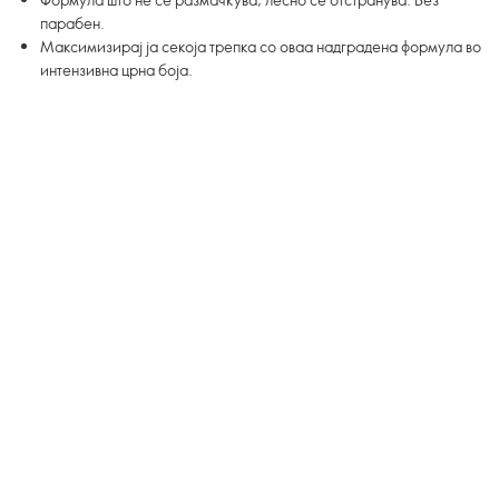
парабен.
Максимизирај ја секоја трепка со оваа надградена формула во
интензивна црна боја.