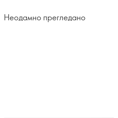
Неодамно прегледано