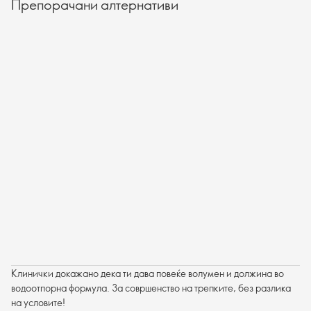
Препорачани алтернативи
Клинички докажано дека ти дава повеќе волумен и должина во
водоотпорна формула. За совршенство на трепките, без разлика
на условите!