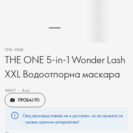
THE ONE
THE ONE 5-in-1 Wonder Lash
XXL Водоотпорна маскара
40697
8 мл
ПРОБАЈ ГО
Овој производ повеќе не е достапен, но не грижете се
- имаме одлични алтернативи!