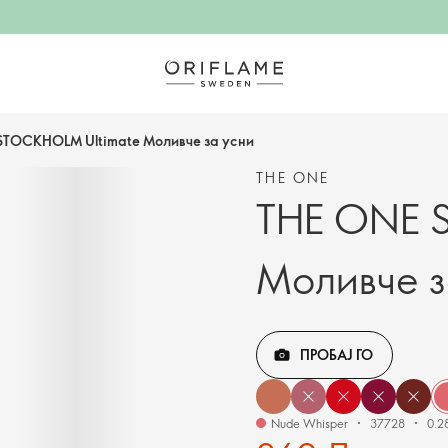
STOCKHOLM Ultimate Моливче за усни
THE ONE
THE ONE 
Моливче з
ПРОБАЈ ГО
Nude Whisper
37728
0.28