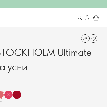
STOCKHOLM Ultimate
а усни
 г