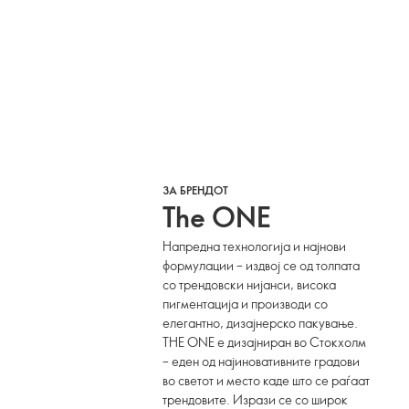
ЗА БРЕНДОТ
The ONE
Напредна технологија и најнови
формулации – издвој се од толпата
со трендовски нијанси, висока
пигментација и производи со
елегантно, дизајнерско пакување.
THE ONE е дизајниран во Стокхолм
– еден од најиновативните градови
во светот и место каде што се раѓаат
трендовите. Изрази се со широк