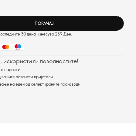
ПОРАЧАЈ
последните 30 дена изнесува 259 Ден.
, искористи ги поволностите!
те нарачки.
 вашите поканети пријатели
ување на еден од селектираните производи