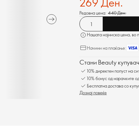
269 Ден.
Редовна цена:
440 Ден.
Нашата најниска цена, во 
Начини на плаќање:
Стани Beauty купувач
10% директен попуст на си
10% бонус од нарачките од
Бесплатна достава со куп
Дознај повеќе