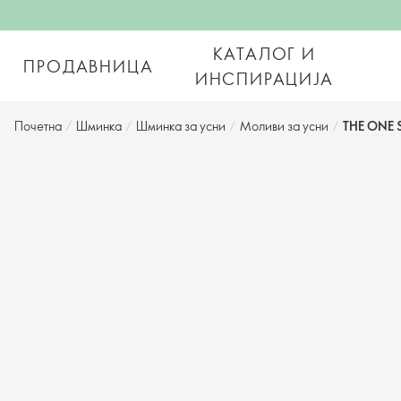
КАТАЛОГ И
ПРОДАВНИЦА
ИНСПИРАЦИЈА
Почетна
/
Шминка
/
Шминка за усни
/
Моливи за усни
/
THE ONE 