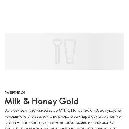
ЗА БРЕНДОТ
Milk & Honey Gold
Заплови во чисто уживање со Milk & Honey Gold. Оваа луксузна
колекција ја спојува моќта на млекото за хидратација со златниот
сјај на медот, оставајќи ја кожата мека, мазна и блескава. Од
кремасти сапуни за раце до кадифени лосиони за тело – тоа е