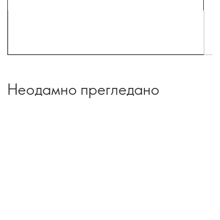
Неодамно прегледано