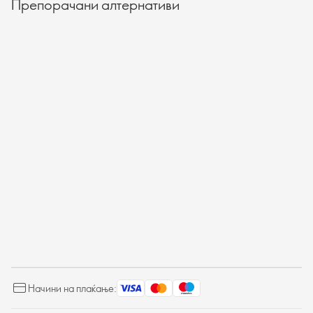
Препорачани алтернативи
Начини на плаќање: