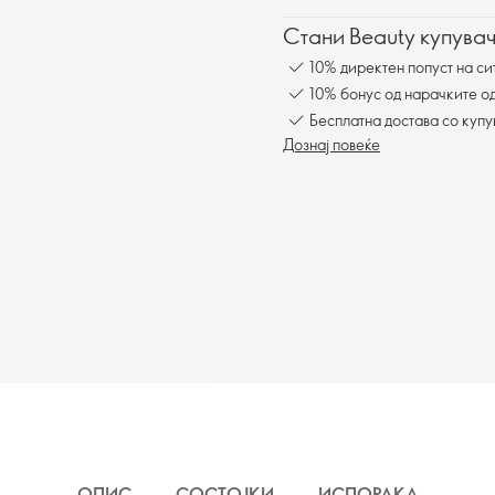
Стани Beauty купувач
10% директен попуст на си
10% бонус од нарачките од
Бесплатна достава со куп
Дознај повеќе
ОПИС
СОСТОЈКИ
ИСПОРАКА