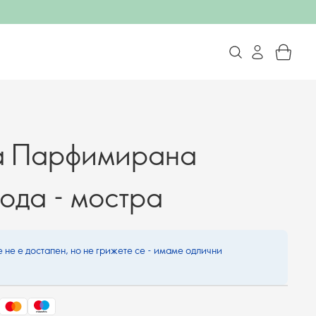
ta Парфимирана
вода - мостра
 не е достапен, но не грижете се - имаме одлични