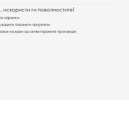
, искористи ги поволностите!
те нарачки.
 вашите поканети пријатели
ување на еден од селектираните производи