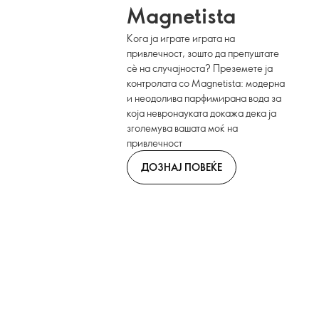
Magnetista
Кога ја играте играта на
привлечност, зошто да препуштате
сè на случајноста? Преземете ја
контролата со Magnetista: модерна
и неодолива парфимирана вода за
која невронауката докажа дека ја
зголемува вашата моќ на
привлечност
ДОЗНАЈ ПОВЕЌЕ