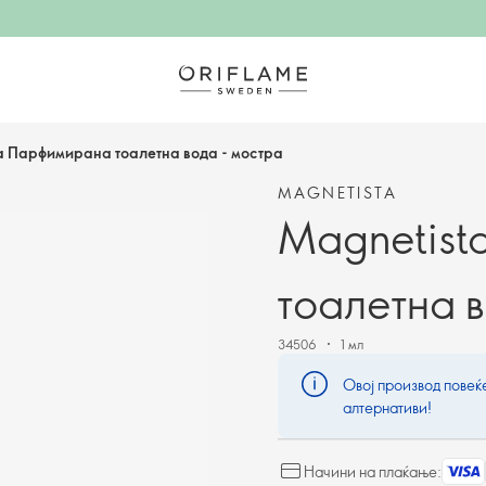
a Парфимирана тоалетна вода - мостра
MAGNETISTA
Magnetis
тоалетна 
34506
1 мл
Овој производ повеќе
алтернативи!
Начини на плаќање: