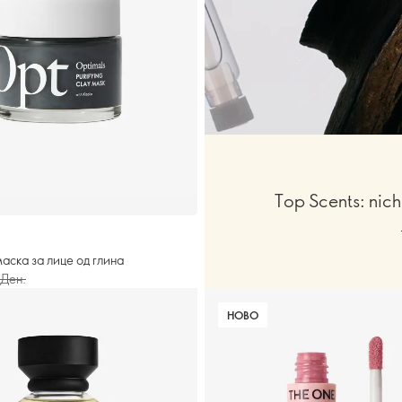
Top Scents: ni
)
маска за лице од глина
 Ден.
НОВО