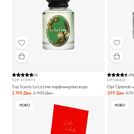
(
3
)
(
13
TOP SCENTS
OPTIMALS
Top Scents La La Lime парфимирана вода
Opt Optimals 
2.199 Ден.
2.900 Ден.
399 Ден.
670
НОВО
НОВО