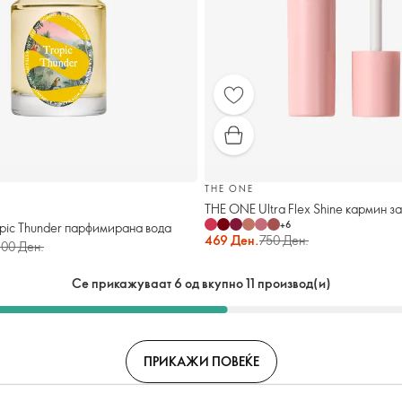
THE ONE
THE ONE Ultra Flex Shine кармин за
+
6
opic Thunder парфимирана вода
469 Ден.
750 Ден.
900 Ден.
Се прикажуваат 6 од вкупно 11 производ(и)
ПРИКАЖИ ПОВЕЌЕ