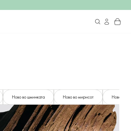
Ново во шминката
Ново во мирисот
Ново во Б