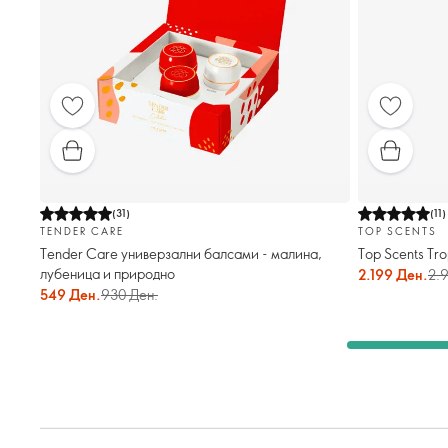
(
31
)
(
11
)
TENDER CARE
TOP SCENTS
Tender Care универзални балсами - малина,
Top Scents Tr
лубеница и природно
2.199 Ден.
2.
549 Ден.
930 Ден.