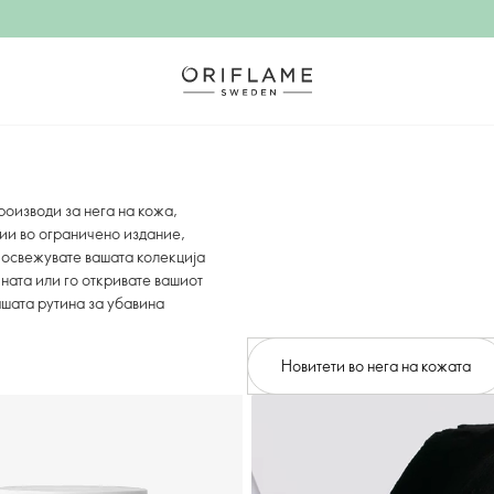
роизводи за нега на кожа,
ции во ограничено издание,
 освежувате вашата колекција
ината или го откривате вашиот
вашата рутина за убавина
Новитети во нега на кожата