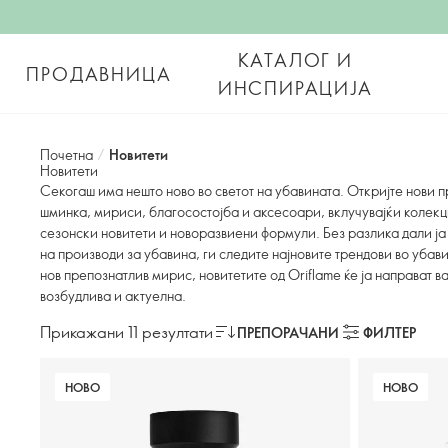
КАТАЛОГ И
ПРОДАВНИЦА
ИНСПИРАЦИЈА
Почетна
/
Новитети
Новитети
Секогаш има нешто ново во светот на убавината. Откријте нови п
шминка, мириси, благосостојба и аксесоари, вклучувајќи колек
сезонски новитети и новоразвиени формули. Без разлика дали ја
на производи за убавина, ги следите најновите трендови во убав
нов препознатлив мирис, новитетите од Oriflame ќе ја направат 
возбудлива и актуелна.
Прикажани 11 резултати
ПРЕПОРАЧАНИ
ФИЛТЕР
НОВО
НОВО