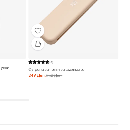
(
3
)
 усни
Футрола за четки за шминкање
249 Ден.
350 Ден.