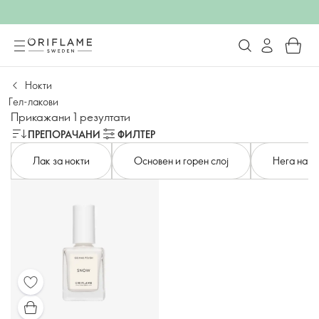
Нокти
Гел-лакови
Прикажани 1 резултати
ПРЕПОРАЧАНИ
ФИЛТЕР
Лак за нокти
Основен и горен слој
Нега на н